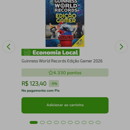
O E
Guinness World Records Edição Gamer 2026
4.330
pontos
R$
123
,
40
R
-
5%
No pagamento com Pix
No 
Adicionar ao carrinho