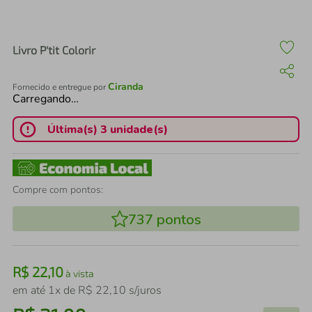
air fryer
4
º
iphone
5
º
Livro P'tit Colorir
Ciranda
Fornecido e entregue por
Carregando…
Última(s) 3 unidade(s)
Compre com pontos:
737
pontos
R$
22
,
10
à vista
em até
1
x de
R$
22
,
10
s/juros