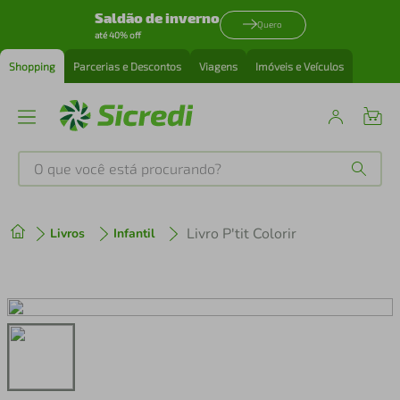
Saldão de inverno
Quero
até 40% off
Shopping
Parcerias e Descontos
Viagens
Imóveis e Veículos
O que você está procurando?
Produtos mais buscados
Livro P'tit Colorir
Livros
Infantil
tenis
1
º
cafeteira
2
º
perfume
3
º