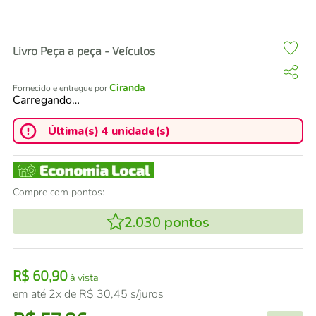
air fryer
4
º
iphone
5
º
Livro Peça a peça - Veículos
Ciranda
Fornecido e entregue por
Carregando…
Última(s) 4 unidade(s)
Compre com pontos:
2.030
pontos
R$
60
,
90
à vista
em até
2
x de
R$
30
,
45
s/juros