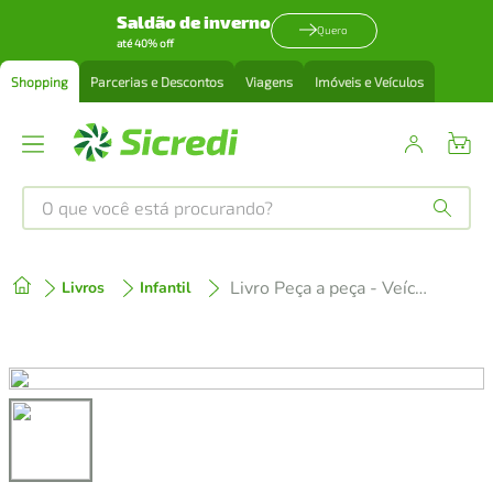
Saldão de inverno
Quero
até 40% off
Shopping
Parcerias e Descontos
Viagens
Imóveis e Veículos
O que você está procurando?
Produtos mais buscados
Livro Peça a peça - Veículos
Livros
Infantil
tenis
1
º
cafeteira
2
º
perfume
3
º