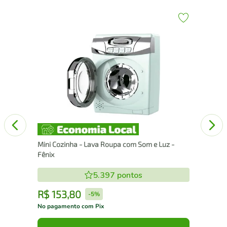
Mel
Vol
Mini Cozinha - Lava Roupa com Som e Luz -
Fênix
5.397
pontos
R$
153
,
80
R
-
5%
No pagamento com Pix
No 