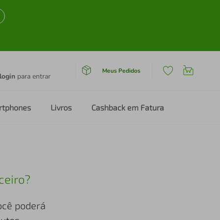
Meus Pedidos
login
para entrar
rtphones
Livros
Cashback em Fatura
ceiro?
você poderá