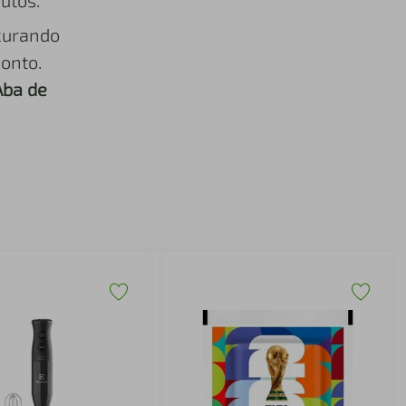
utos.
curando
onto.
Aba de