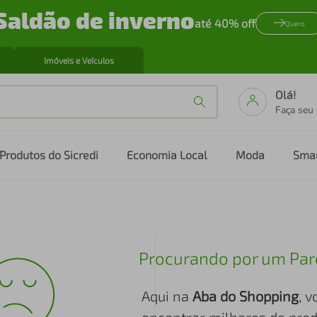
Saldão de inverno
até 40% off
Quero
Imóveis e Veículos
Olá!
Faça seu
Produtos do Sicredi
Economia Local
Moda
Sma
Procurando por um Par
Aqui na
Aba do Shopping
, 