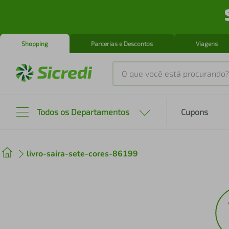
Shopping
Parcerias e Descontos
Viagens
O que você está procurando?
Produtos mais buscados
Todos os Departamentos
Cupons
tenis
1
º
livro-saira-sete-cores-86199
cafeteira
2
º
perfume
3
º
air fryer
4
º