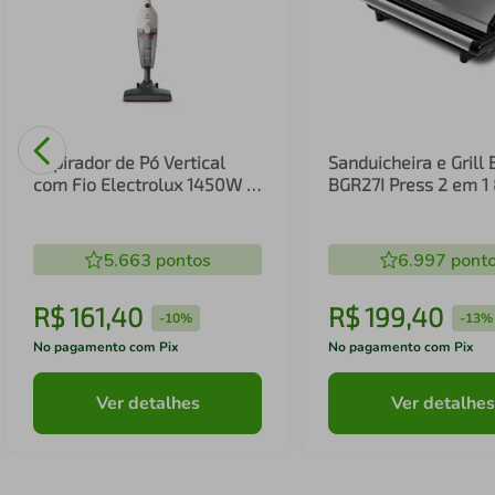
Aspirador de Pó Vertical
Sanduicheira e Grill 
com Fio Electrolux 1450W 2
BGR27I Press 2 em 
em 1 Filtro HEPA Branco
(STK14B)
5.663
pontos
6.997
pont
R$
161
,
40
R$
199
,
40
-
10%
-
13%
No pagamento com Pix
No pagamento com Pix
Ver detalhes
Ver detalhes