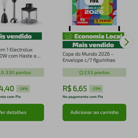
em 1 Electrolux
Copa do Mundo 2026 -
00W com Haste em
Envelope c/7 figurinhas
ecnologia TruFlow
10.330
pontos
233
pontos
4
,
40
R$
6
,
65
-
24%
-
33%
nto com Pix
No pagamento com Pix
Ver detalhes
Adicionar ao carrinho