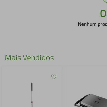
iphone
5
º
O
Nenhum produ
Mais Vendidos