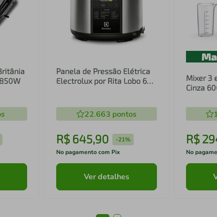
Britânia
Panela de Pressão Elétrica
Mixer 3 
1 850W
Electrolux por Rita Lobo 6L
Cinza 6
Preta Experience Digital
Inox e T
(PCC20)
(EIB20)
os
22.663
pontos
R$
645
,
90
R$
29
-
21%
No pagamento com Pix
No pagame
Ver detalhes