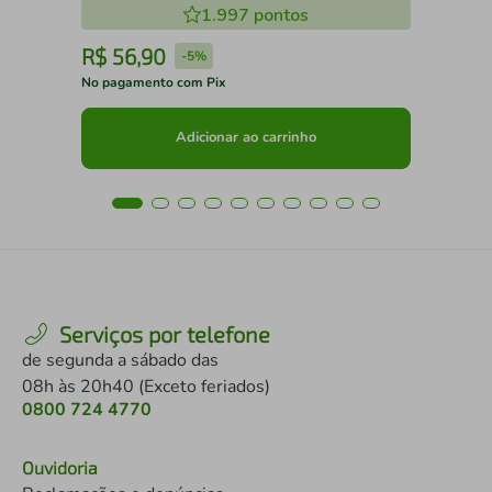
1.997
pontos
R$
56
,
90
R
-
5%
No pagamento com Pix
No 
Adicionar ao carrinho
Serviços por telefone
de segunda a sábado das
08h às 20h40 (Exceto feriados)
0800 724 4770
Ouvidoria