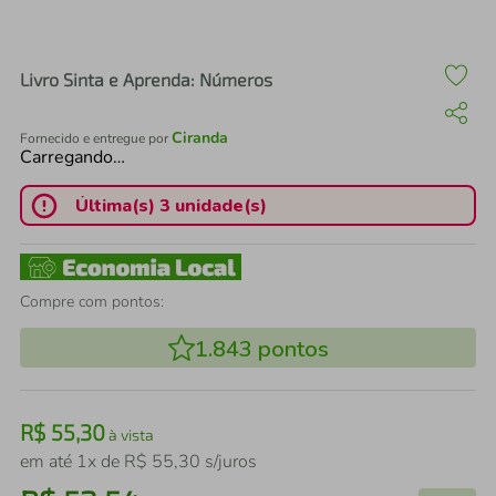
air fryer
4
º
iphone
5
º
Livro Sinta e Aprenda: Números
Ciranda
Fornecido e entregue por
Carregando…
Última(s) 3 unidade(s)
Compre com pontos:
1.843
pontos
R$
55
,
30
à vista
em até
1
x de
R$
55
,
30
s/juros