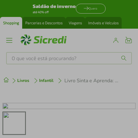
Saldão de inverno
Quero
até 40% off
Shopping
Parcerias e Descontos
Viagens
Imóveis e Veículos
O que você está procurando?
Produtos mais buscados
Livro Sinta e Aprenda: Números
Livros
Infantil
tenis
1
º
cafeteira
2
º
perfume
3
º