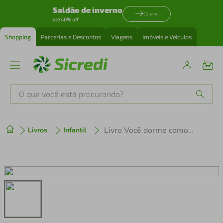
Saldão de inverno
Quero
até 40% off
Shopping
Parcerias e Descontos
Viagens
Imóveis e Veículos
O que você está procurando?
Produtos mais buscados
Livro Você dorme como um monstro?
Livros
Infantil
tenis
1
º
cafeteira
2
º
perfume
3
º