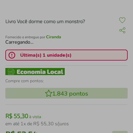
air fryer
4
º
iphone
5
º
Livro Você dorme como um monstro?
Ciranda
Fornecido e entregue por
Carregando…
Última(s) 1 unidade(s)
Compre com pontos:
1.843
pontos
R$
55
,
30
à vista
em até
1
x de
R$
55
,
30
s/juros