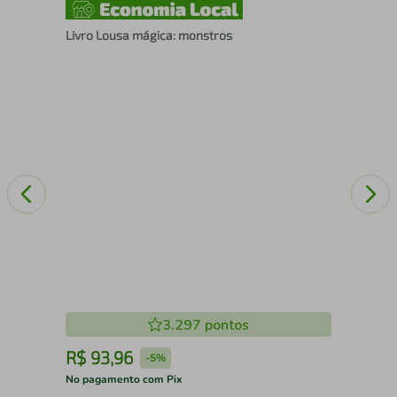
AGIA
Livro Lousa mágica: monstros
Pon
cri
3.297
pontos
R$
93
,
96
R
-
5%
No pagamento com Pix
No 