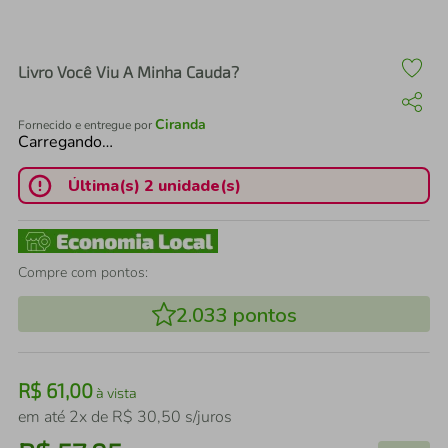
air fryer
4
º
iphone
5
º
Livro Você Viu A Minha Cauda?
Ciranda
Fornecido e entregue por
Carregando…
Última(s) 2 unidade(s)
Compre com pontos:
2.033
pontos
R$
61
,
00
à vista
em até
2
x de
R$
30
,
50
s/juros