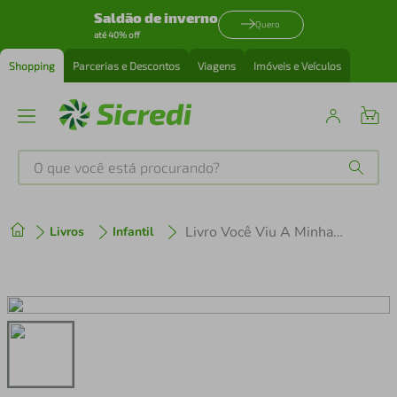
Saldão de inverno
Quero
até 40% off
Shopping
Parcerias e Descontos
Viagens
Imóveis e Veículos
O que você está procurando?
Produtos mais buscados
Livro Você Viu A Minha Cauda?
Livros
Infantil
tenis
1
º
cafeteira
2
º
perfume
3
º