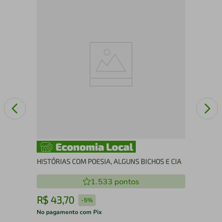
O 
HISTÓRIAS COM POESIA, ALGUNS BICHOS E CIA
1.533
pontos
R$
43
,
70
R
-
5%
No pagamento com Pix
No 