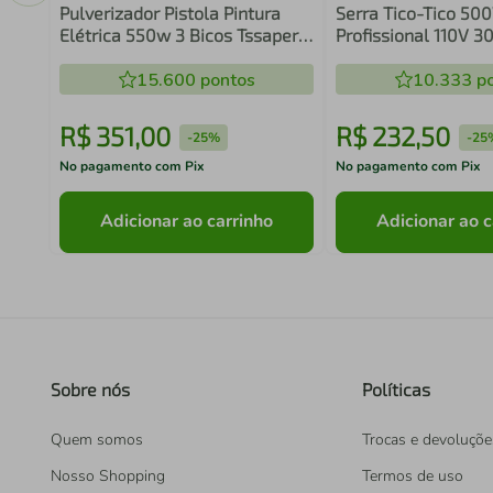
Pulverizador Pistola Pintura
Serra Tico-Tico 50
Elétrica 550w 3 Bicos Tssaper
Profissional 110V 
Cor Azul-petróleo - 220v
Preto Grip Comfort 
15.600
pontos
Tools - 110v - 127v
10.333
po
R$
351
,
00
R$
232
,
50
-
25%
-
25
No pagamento com Pix
No pagamento com Pix
Adicionar ao carrinho
Adicionar ao c
Sobre nós
Políticas
Quem somos
Trocas e devoluçõe
Nosso Shopping
Termos de uso