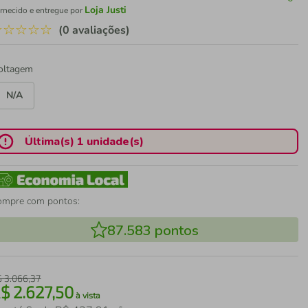
Loja Justi
rnecido e entregue por
☆
☆
☆
☆
☆
(0 avaliações)
oltagem
N/A
Última(s) 1 unidade(s)
ompre com pontos:
87.583
pontos
$
3
.
066
,
37
R$
2
.
627
,
50
à vista