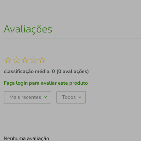
Avaliações
☆
☆
☆
☆
☆
classificação média: 0
(0 avaliações)
Faça login para avaliar este produto
Mais recentes
Todos
Nenhuma avaliação