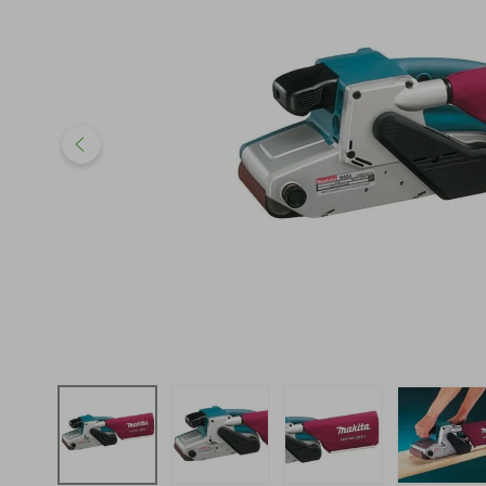
iphone
5
º