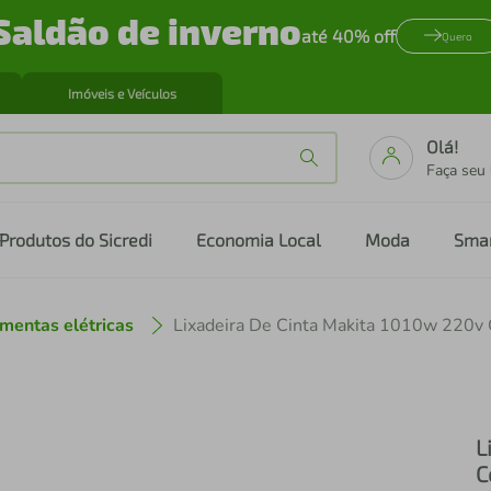
Saldão de inverno
até 40% off
Quero
Imóveis e Veículos
Olá!
Faça seu
Produtos do Sicredi
Economia Local
Moda
Sma
mentas elétricas
L
C