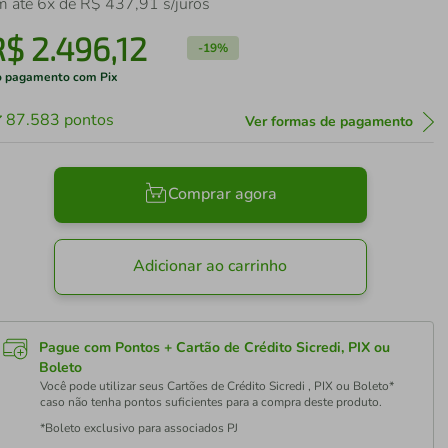
m até
6
x de
R$
437
,
91
s/juros
R$
2
.
496
,
12
-
19%
 pagamento com Pix
87.583
pontos
Ver formas de pagamento
Comprar agora
Adicionar ao carrinho
Pague com Pontos + Cartão de Crédito Sicredi, PIX ou
Boleto
Você pode utilizar seus Cartões de Crédito Sicredi , PIX ou Boleto*
caso não tenha pontos suficientes para a compra deste produto.
*Boleto exclusivo para associados PJ