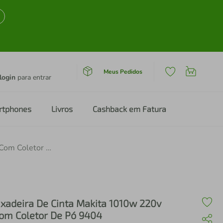
Meus Pedidos
login
para entrar
rtphones
Livros
Cashback em Fatura
Lixadeira De Cinta Makita 1010w 220v Com Coletor De Pó 9404
ixadeira De Cinta Makita 1010w 220v
om Coletor De Pó 9404