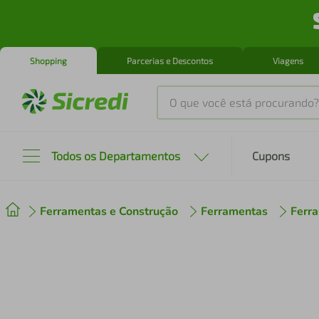
Shopping
Parcerias e Descontos
Viagens
O que você está procurando?
Produtos mais buscados
Todos os Departamentos
Cupons
tenis
1
º
Ferramentas e Construção
Ferramentas
Ferra
cafeteira
2
º
perfume
3
º
air fryer
4
º