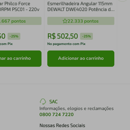
ar Philco Force
Esmerilhadeira Angular 115mm
RPM PSC01 - 220v
DEWALT DWE4020 Potência de
800W 12000 RPM - 110-127v
.667
pontos
22.333
pontos
50
R$
502
,
50
R$
-
25%
-
25%
com Pix
No pagamento com Pix
No pa
nar ao carrinho
Adicionar ao carrinho
SAC
Informações, elogios e reclamações
0800 724 7220
Nossas Redes Sociais