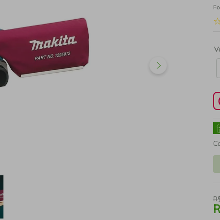
Fo
V
C
R