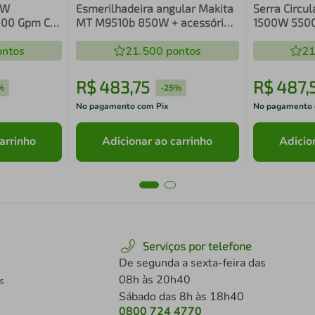
0W
Esmerilhadeira angular Makita
Serra Circul
3000 Gpm Cor
MT M9510b 850W + acessório -
1500W 5500
The Black
220v
ntos
21.500
pontos
21
R$
483
,
75
R$
487
,
%
-
25%
No pagamento com Pix
No pagamento 
arrinho
Adicionar ao carrinho
Adicio
Serviços por telefone
De segunda a sexta-feira das
08h às 20h40
s
Sábado das 8h às 18h40
0800 724 4770