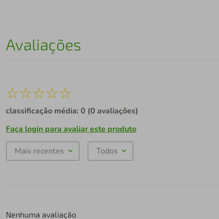
Avaliações
☆
☆
☆
☆
☆
classificação média: 0
(0 avaliações)
Faça login para avaliar este produto
Mais recentes
Todos
Nenhuma avaliação