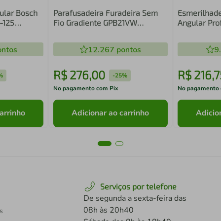
ular Bosch
Parafusadeira Furadeira Sem
Esmerilhade
-125
Fio Gradiente GPB21VW
Angular Pro
00 W +
Impacto 21V Maleta - Bivolt
The Black To
115mm 780w
ntos
12.267
pontos
9
R$
276
,
00
R$
216
,
7
%
-
25%
No pagamento com Pix
No pagamento 
arrinho
Adicionar ao carrinho
Adicio
Serviços por telefone
De segunda a sexta-feira das
08h às 20h40
s