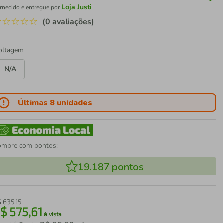
Loja Justi
rnecido e entregue por
☆
☆
☆
☆
☆
(0 avaliações)
oltagem
N/A
Últimas 8 unidades
ompre com pontos:
19.187
pontos
$
635
,
15
R$
575
,
61
à vista