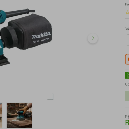
Fo
V
C
R