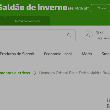
Saldão de inverno
até 40% off
Quero
Imóveis e Veículos
Olá!
Faça seu
Produtos do Sicredi
Economia Local
Moda
Sma
mentas elétricas
L
B