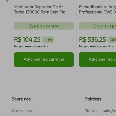
Ventilador Soprador De Ar
Esmerilhadeira Ang
Turbo 130000 Rpm Sem Fio
Professional GWS 9
Portátil Preto 127/220v
06013960D1 Azul 9
Acessório - 220v
4.633
pontos
23.833
po
R$
104
,
25
R$
536
,
25
-
48%
-
25
No pagamento com Pix
No pagamento com Pix
Adicionar ao carrinho
Adicionar ao c
Sobre nós
Políticas
Quem somos
Trocas e devoluçõe