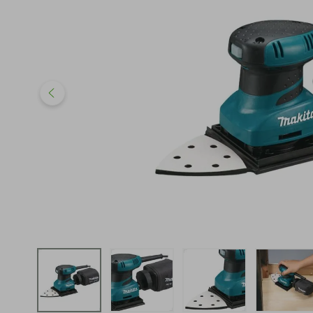
iphone
5
º