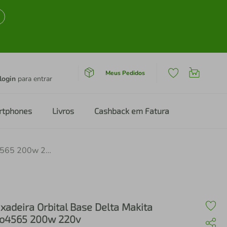
Meus Pedidos
login
para entrar
rtphones
Livros
Cashback em Fatura
Lixadeira Orbital Base Delta Makita Bo4565 200w 220v
ixadeira Orbital Base Delta Makita
o4565 200w 220v