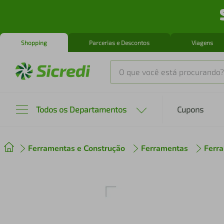
Shopping
Parcerias e Descontos
Viagens
O que você está procurando?
Produtos mais buscados
Todos os Departamentos
Cupons
tenis
1
º
Ferramentas e Construção
Ferramentas
Ferra
cafeteira
2
º
perfume
3
º
air fryer
4
º