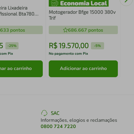
ira Lixadeira
Motogerador Bfge 15000 380v
fissional Bta780
Trif
ols 4.1/2 Pol
 50hz/60hz - 220v
.633
pontos
686.667
pontos
5
R$
19
.
570
,
00
R$
-
25%
-
5%
com Pix
No pagamento com Pix
No pa
nar ao carrinho
Adicionar ao carrinho
SAC
Informações, elogios e reclamações
0800 724 7220