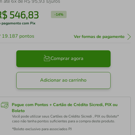
m até
6
x de
R$
95
,
93
s/juros
R$
546
,
83
-
14%
 pagamento com Pix
19.187
pontos
Ver formas de pagamento
Comprar agora
Adicionar ao carrinho
Pague com Pontos + Cartão de Crédito Sicredi, PIX ou
Boleto
Você pode utilizar seus Cartões de Crédito Sicredi , PIX ou Boleto*
caso não tenha pontos suficientes para a compra deste produto.
*Boleto exclusivo para associados PJ