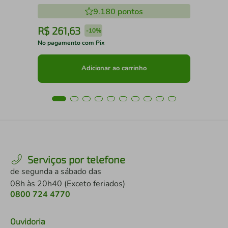
9.180
pontos
R$
261
,
63
R
-
10%
No pagamento com Pix
No 
Adicionar ao carrinho
Serviços por telefone
de segunda a sábado das
08h às 20h40 (Exceto feriados)
0800 724 4770
Ouvidoria