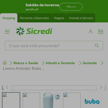
Saldão de inverno
Quero
até 40% off
Shopping
Parcerias e Descontos
Viagens
Imóveis e Veículos
O que você está procurando?
Produtos mais buscados
Beleza e Saúde
Infantil e Gestante
Gestante
tenis
1
º
Lixeira Antiodor Buba Azul
cafeteira
2
º
perfume
3
º