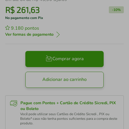
R$
261
,
63
-
10%
No pagamento com Pix
9.180
pontos
Ver formas de pagamento
Comprar agora
Adicionar ao carrinho
Pague com Pontos + Cartão de Crédito Sicredi, PIX
ou Boleto
Você pode utilizar seus Cartões de Crédito Sicredi , PIX ou
Boleto* caso não tenha pontos suficientes para a compra deste
produto.