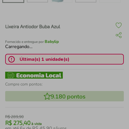
air fryer
4
º
iphone
5
º
Lixeira Antiodor Buba Azul
Babylip
Fornecido e entregue por
Carregando…
Última(s) 1 unidade(s)
Compre com pontos:
9.180
pontos
R$
289
,
90
R$
275
,
40
à vista
em até
6
x de
R$
45
,
90
s/juros