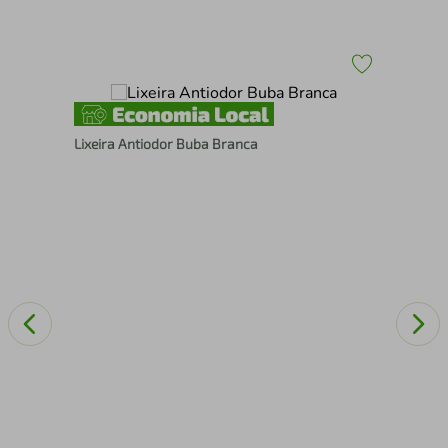
Lixeira Antiodor Buba Branca
Cap
Be