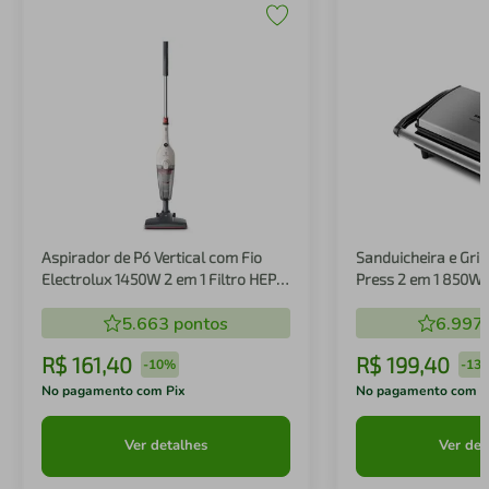
Aspirador de Pó Vertical com Fio
Sanduicheira e Gril
Electrolux 1450W 2 em 1 Filtro HEPA
Press 2 em 1 850W
Branco (STK14B)
5.663
pontos
6.997
R$
161
,
40
R$
199
,
40
-
10%
-
13
No pagamento com Pix
No pagamento com P
Ver detalhes
Ver det