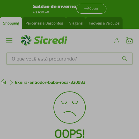
Saldão de inverno
Quero
até 40% off
Shopping
Parcerias e Descontos
Viagens
Imóveis e Veículos
O que você está procurando?
Produtos mais buscados
lixeira-antiodor-buba-rosa-320983
tenis
1
º
cafeteira
2
º
perfume
3
º
OOPS!