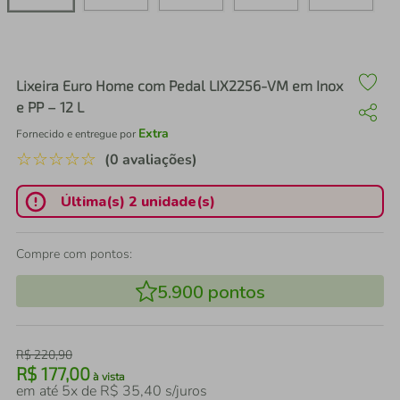
air fryer
4
º
iphone
5
º
Lixeira Euro Home com Pedal LIX2256-VM em Inox
e PP – 12 L
Extra
Fornecido e entregue por
☆
☆
☆
☆
☆
(0 avaliações)
Última(s) 2 unidade(s)
Compre com pontos:
5.900
pontos
R$
220
,
90
R$
177
,
00
à vista
em até
5
x de
R$
35
,
40
s/juros