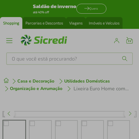
Saldão de inverno
Quero
até 40% off
Shopping
Parcerias e Descontos
Viagens
Imóveis e Veículos
O que você está procurando?
Produtos mais buscados
Casa e Decoração
Utilidades Domésticas
tenis
1
º
Lixeira Euro Home com Pedal LIX2256-VM em Inox e PP – 12 L
Organização e Arrumação
cafeteira
2
º
perfume
3
º