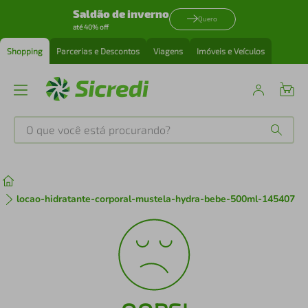
Saldão de inverno
Quero
até 40% off
Shopping
Parcerias e Descontos
Viagens
Imóveis e Veículos
O que você está procurando?
Produtos mais buscados
tenis
1
º
locao-hidratante-corporal-mustela-hydra-bebe-500ml-145407
cafeteira
2
º
perfume
3
º