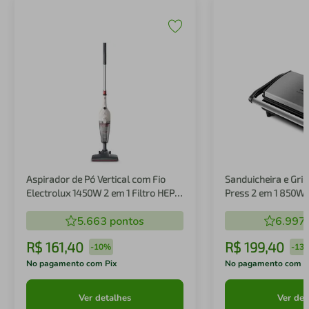
Aspirador de Pó Vertical com Fio
Sanduicheira e Gril
Electrolux 1450W 2 em 1 Filtro HEPA
Press 2 em 1 850W
Branco (STK14B)
5.663
pontos
6.997
R$
161
,
40
R$
199
,
40
-
10%
-
13
No pagamento com Pix
No pagamento com P
Ver detalhes
Ver det