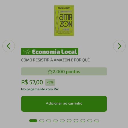
RA -
24 
COMO RESISTIR À AMAZON E POR QUÊ
2.000
pontos
R$
57
,
00
R
-
5%
No pagamento com Pix
No 
Adicionar ao carrinho