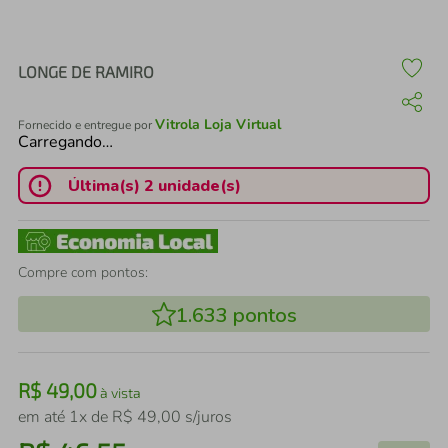
air fryer
4
º
iphone
5
º
LONGE DE RAMIRO
Vitrola Loja Virtual
Fornecido e entregue por
Carregando…
Última(s) 2 unidade(s)
Compre com pontos:
1.633
pontos
R$
49
,
00
à vista
em até
1
x de
R$
49
,
00
s/juros