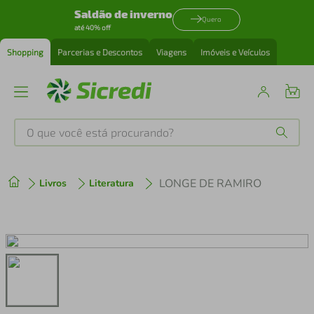
Saldão de inverno
Quero
até 40% off
Shopping
Parcerias e Descontos
Viagens
Imóveis e Veículos
O que você está procurando?
Produtos mais buscados
LONGE DE RAMIRO
Livros
Literatura
tenis
1
º
cafeteira
2
º
perfume
3
º