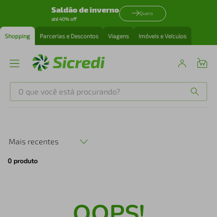
Saldão de inverno
Quero
até 40% off
Shopping
Parcerias e Descontos
Viagens
Imóveis e Veículos
O que você está procurando?
Produtos mais buscados
tenis
1
º
Mais recentes
0
produto
cafeteira
2
º
perfume
3
º
OOPS!