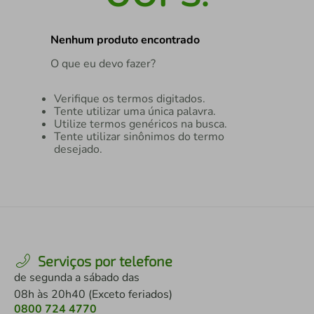
air fryer
4
º
Nenhum produto encontrado
iphone
5
º
O que eu devo fazer?
Verifique os termos digitados.
Tente utilizar uma única palavra.
Utilize termos genéricos na busca.
Tente utilizar sinônimos do termo
desejado.
Serviços por telefone
de segunda a sábado das
08h às 20h40 (Exceto feriados)
0800 724 4770