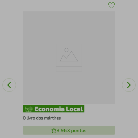
Com
fof
O livro dos mártires
3.963
pontos