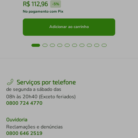
R$
112
,
96
R
-
5%
No pagamento com Pix
No 
Adicionar ao carrinho
Serviços por telefone
de segunda a sábado das
08h às 20h40 (Exceto feriados)
0800 724 4770
Ouvidoria
Reclamações e denúncias
0800 646 2519