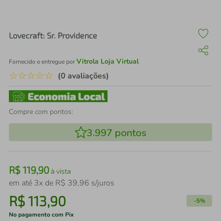
air fryer
4
º
iphone
5
º
Lovecraft: Sr. Providence
Vitrola Loja Virtual
Fornecido e entregue por
☆
☆
☆
☆
☆
(0 avaliações)
Compre com pontos:
3.997
pontos
R$
119
,
90
à vista
em até
3
x de
R$
39
,
96
s/juros
R$
113
,
90
-
5%
No pagamento com Pix