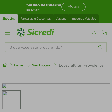
Saldão de inverno
Quero
até 40% off
Shopping
Parcerias e Descontos
Viagens
Imóveis e Veículos
O que você está procurando?
Produtos mais buscados
Lovecraft: Sr. Providence
Livros
Não Ficção
tenis
1
º
cafeteira
2
º
perfume
3
º