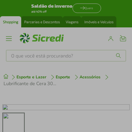
Saldão de inverno
Quero
até 40% off
Shopping
Parcerias e Descontos
Viagens
Imóveis e Veículos
O que você está procurando?
Produtos mais buscados
Esporte e Lazer
Esporte
Acessórios
tenis
1
º
Lubrificante de Cera 30ml para Corrente 100% Biodegradável
cafeteira
2
º
perfume
3
º