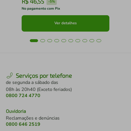
R$
46
,
55
R
-
5%
No pagamento com Pix
No 
Ver detalhes
Serviços por telefone
de segunda a sábado das
08h às 20h40 (Exceto feriados)
0800 724 4770
Ouvidoria
Reclamações e denúncias
0800 646 2519