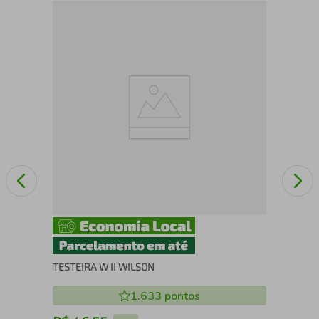
a
Cap
Inm
TESTEIRA W II WILSON
1.633
pontos