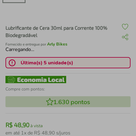
air fryer
4
º
iphone
5
º
Lubrificante de Cera 30ml para Corrente 100%
Biodegradável
Arly Bikes
Fornecido e entregue por
Carregando…
Última(s) 5 unidade(s)
Compre com pontos:
1.630
pontos
R$
48
,
90
à vista
em até
1
x de
R$
48
,
90
s/juros