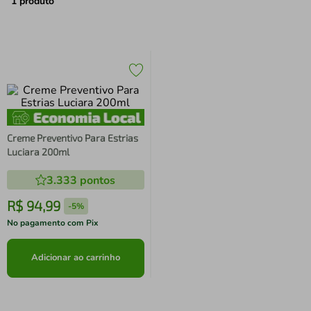
air fryer
4
º
1
produto
iphone
5
º
Creme Preventivo Para Estrias
Luciara 200ml
3.333
pontos
R$
94
,
99
-
5%
No pagamento com Pix
Adicionar ao carrinho