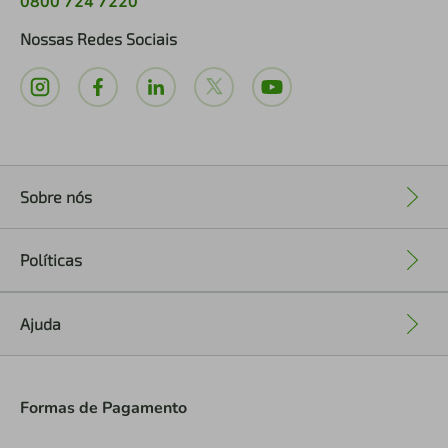
0800 724 7220
Nossas Redes Sociais
Sobre nós
+
Políticas
+
Ajuda
+
Formas de Pagamento