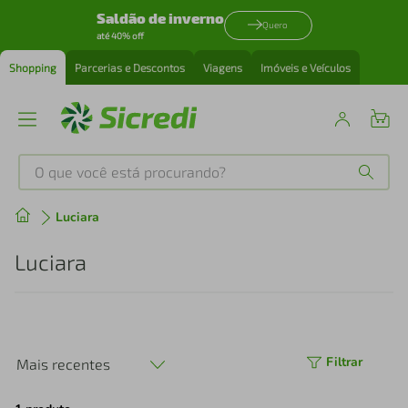
Saldão de inverno
Quero
até 40% off
Shopping
Parcerias e Descontos
Viagens
Imóveis e Veículos
O que você está procurando?
Produtos mais buscados
Luciara
tenis
1
º
Luciara
cafeteira
2
º
perfume
3
º
Filtrar
Mais recentes