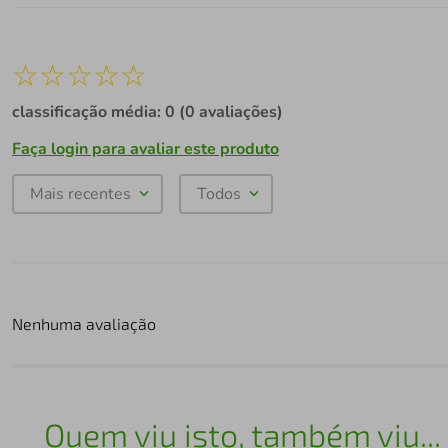
☆
☆
☆
☆
☆
classificação média: 0
(0 avaliações)
Faça login para avaliar este produto
Mais recentes
Todos
Nenhuma avaliação
Quem viu isto, também viu...