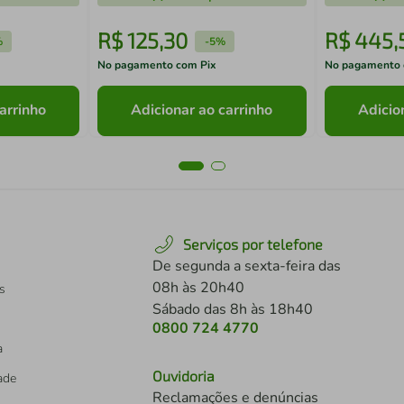
R$
125
,
30
R$
445
,
%
-
5%
No pagamento com Pix
No pagamento 
arrinho
Adicionar ao carrinho
Adicio
Serviços por telefone
De segunda a sexta-feira das
08h às 20h40
s
Sábado das 8h às 18h40
0800 724 4770
a
Ouvidoria
dade
Reclamações e denúncias