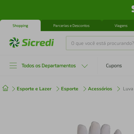
Shopping
Parcerias e Descontos
Viagens
O que você está procurando?
Produtos mais buscados
Todos os Departamentos
Cupons
tenis
1
º
Esporte e Lazer
Esporte
Acessórios
Luva
cafeteira
2
º
perfume
3
º
air fryer
4
º