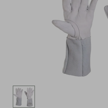
iphone
5
º