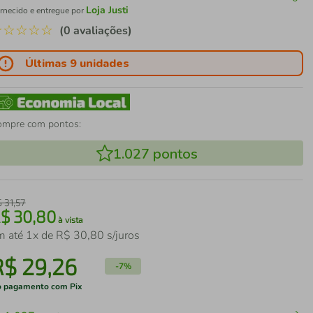
Loja Justi
rnecido e entregue por
☆
☆
☆
☆
☆
(0 avaliações)
Últimas 9 unidades
ompre com pontos:
1.027
pontos
$
31
,
57
R$
30
,
80
à vista
m até
1
x de
R$
30
,
80
s/juros
R$
29
,
26
-
7%
 pagamento com Pix