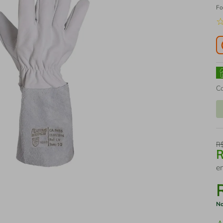
Fo
C
R
e
No