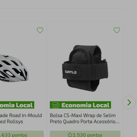
Bomb
Adap
Gros
ade Road In-Mould
Bolsa CS-Maxi Wrap de Selim
ed Rollsys
Preto Quadro Porta Acessórios
e Ferramentas
.633
pontos
2.530
pontos