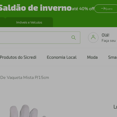
Saldão de inverno
até 40% off
Quero
Imóveis e Veículos
Olá!
Faça seu
Produtos do Sicredi
Economia Local
Moda
Sma
 De Vaqueta Mista P/15cm
L