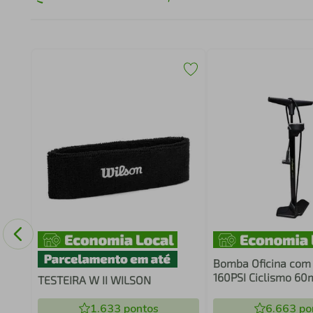
Bomba Oficina co
160PSI Ciclismo 60
TESTEIRA W II WILSON
Preto
1.633
pontos
6.663
po