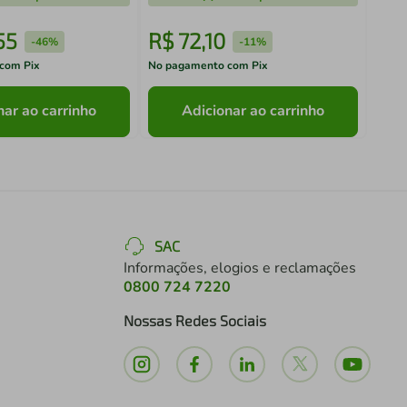
55
R$
72
,
10
R$
-
46%
-
11%
com Pix
No pagamento com Pix
No pa
nar ao carrinho
Adicionar ao carrinho
SAC
Informações, elogios e reclamações
0800 724 7220
Nossas Redes Sociais