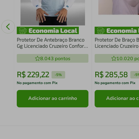
o
Protetor De Antebraço Branco
Protetor De Braço 
Gg Licenciado Cruzeiro Conforto
Licenciado Cruzeiro
E Resistência Uso Esportivo N1
Uso Diário N1 Sport
Sport
8.043
pontos
10.020
po
R$
229
,
22
R$
285
,
58
-
5%
-
5
No pagamento com Pix
No pagamento com Pix
Adicionar ao carrinho
Adicionar ao c