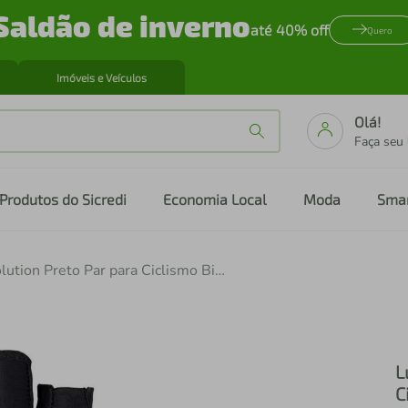
Saldão de inverno
até 40% off
Quero
Imóveis e Veículos
Olá!
Faça seu
Produtos do Sicredi
Economia Local
Moda
Sma
Luva Dedo Curto Evolution Preto Par para Ciclismo Bike
L
C