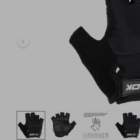
iphone
5
º