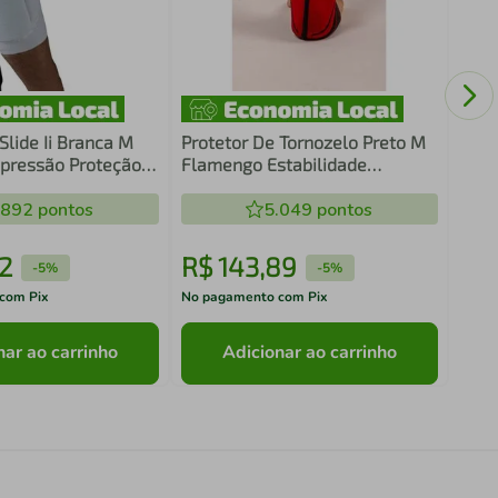
Joel
Lice
15Mm
Esta
Slide Ii Branca M
Protetor De Tornozelo Preto M
pressão Proteção
Flamengo Estabilidade
ortes N1 Sport
Esportes Atividades De Impacto
.892
pontos
N1 Sport
5.049
pontos
2
R$
143
,
89
R$
-
5%
-
5%
com Pix
No pagamento com Pix
No pa
nar ao carrinho
Adicionar ao carrinho