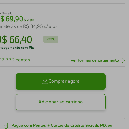
$
84
,
90
R$
69
,
90
à vista
m até
2
x de
R$
34
,
95
s/juros
R$
66
,
40
-
22%
 pagamento com Pix
2.330
pontos
Ver formas de pagamento
Comprar agora
Adicionar ao carrinho
Pague com Pontos + Cartão de Crédito Sicredi, PIX ou