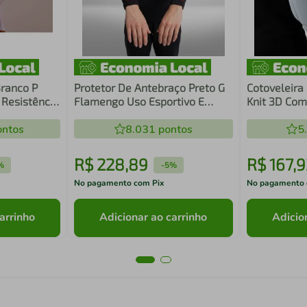
Branco P
Protetor De Antebraço Preto G
Cotoveleira 
 Resistência
Flamengo Uso Esportivo E
Knit 3D Com
Profissional N1 Sport
Impacto Esp
ntos
8.031
pontos
5
R$
228
,
89
R$
167
,
9
%
-
5%
No pagamento com Pix
No pagamento 
arrinho
Adicionar ao carrinho
Adicio