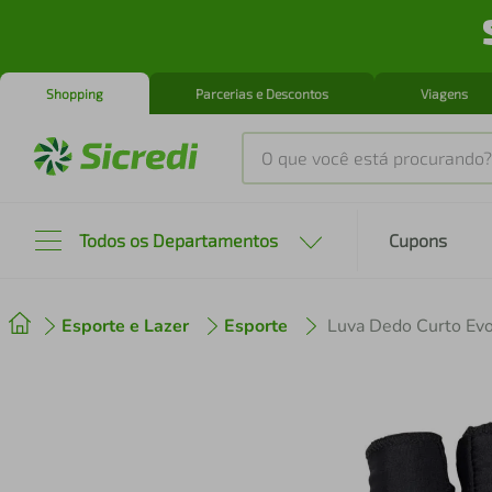
Shopping
Parcerias e Descontos
Viagens
O que você está procurando?
Produtos mais buscados
Todos os Departamentos
Cupons
tenis
1
º
Esporte e Lazer
Esporte
cafeteira
2
º
perfume
3
º
air fryer
4
º