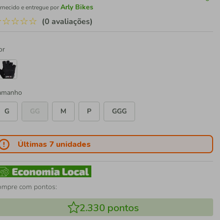
Arly Bikes
rnecido e entregue por
☆
☆
☆
☆
☆
(0 avaliações)
or
amanho
G
GG
M
P
GGG
Últimas 7 unidades
ompre com pontos:
2.330
pontos