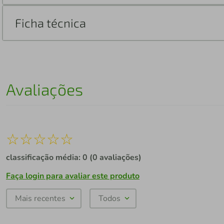
Ficha técnica
Avaliações
☆
☆
☆
☆
☆
classificação média: 0
(0 avaliações)
Faça login para avaliar este produto
Mais recentes
Todos