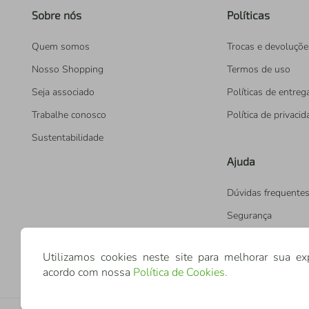
Sobre nós
Políticas
Quem somos
Trocas e devoluçõe
Nosso Shopping
Termos de uso
Seja associado
Políticas de entreg
Trabalhe conosco
Política de privaci
Sustentabilidade
Ajuda
Dúvidas frequente
Segurança
Utilizamos cookies neste site para melhorar sua ex
acordo com nossa
Política de Cookies
.