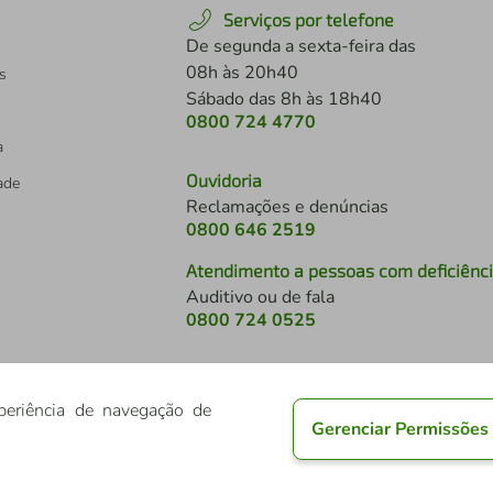
Serviços por telefone
De segunda a sexta-feira das
08h às 20h40
s
Sábado das 8h às 18h40
0800 724 4770
a
Ouvidoria
dade
Reclamações e denúncias
0800 646 2519
Atendimento a pessoas com deficiênc
Auditivo ou de fala
s
0800 724 0525
periência de navegação de
Gerenciar Permissões