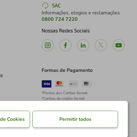
SAC
Informações, elogios e reclamações
0800 724 7220
Nossas Redes Sociais
Formas de Pagamento
ia
*Pontos dos Cartões Sicredi
*Cartões de crédito Sicredi
*Boleto exclusivo para associados PJ
*É vedada a cobrança de preço superior, valor ou
encargo adicional para pagamentos por meio de
 de Cookies
Permitir todos
Pix à vista.