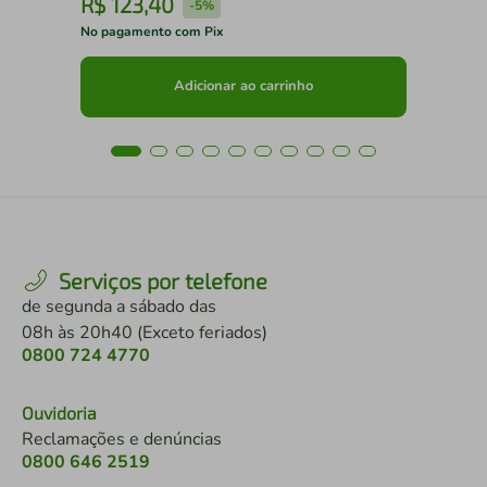
R$
123
,
40
R
-
5%
No pagamento com Pix
No 
Adicionar ao carrinho
Serviços por telefone
de segunda a sábado das
08h às 20h40 (Exceto feriados)
0800 724 4770
Ouvidoria
Reclamações e denúncias
0800 646 2519