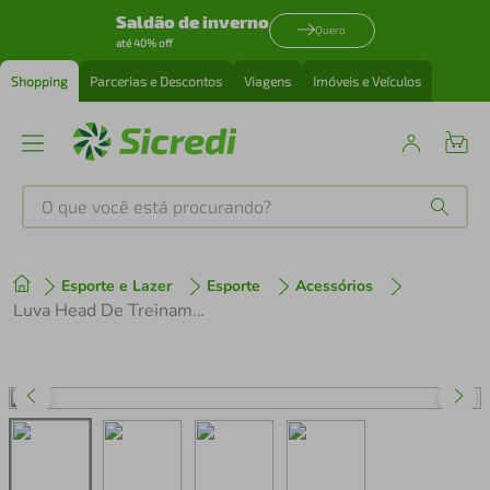
Saldão de inverno
Quero
até 40% off
Shopping
Parcerias e Descontos
Viagens
Imóveis e Veículos
O que você está procurando?
Produtos mais buscados
Esporte e Lazer
Esporte
Acessórios
tenis
1
º
Luva Head De Treinamento - Azul - GG
cafeteira
2
º
perfume
3
º