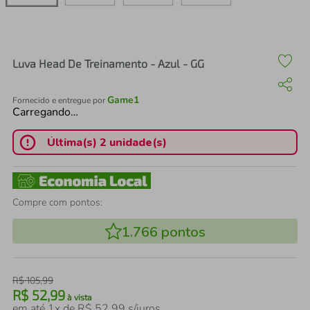
air fryer
4
º
iphone
5
º
Luva Head De Treinamento - Azul - GG
Game1
Fornecido e entregue por
Carregando…
Última(s) 2 unidade(s)
Compre com pontos:
1.766
pontos
R$
105
,
99
R$
52
,
99
à vista
em até
1
x de
R$
52
,
99
s/juros