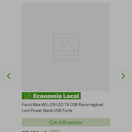
TES
Farol Bike WS-219 LED T6 COB Recarregável
com Power Bank USB Forte
4.330
pontos