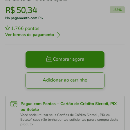
R$
50
,
34
-
53%
No pagamento com Pix
1.766
pontos
Ver formas de pagamento
Comprar agora
Adicionar ao carrinho
Pague com Pontos + Cartão de Crédito Sicredi, PIX
ou Boleto
Você pode utilizar seus Cartões de Crédito Sicredi , PIX ou
Boleto* caso não tenha pontos suficientes para a compra deste
produto.