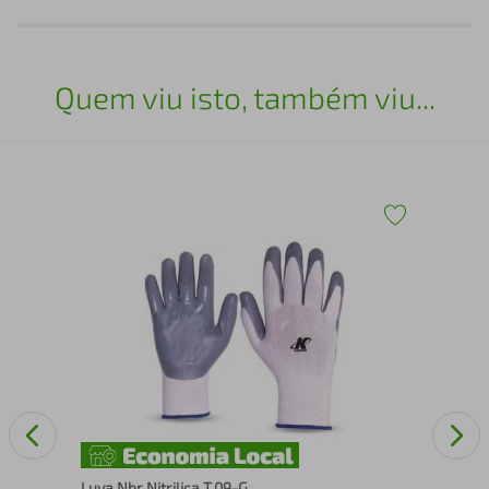
Quem viu isto, também viu...
Esp
Luva Nbr Nitrilica T.09-G