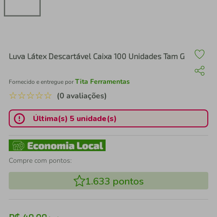
air fryer
4
º
iphone
5
º
Luva Látex Descartável Caixa 100 Unidades Tam G
Tita Ferramentas
Fornecido e entregue por
☆
☆
☆
☆
☆
(0 avaliações)
Última(s) 5 unidade(s)
Compre com pontos:
1.633
pontos