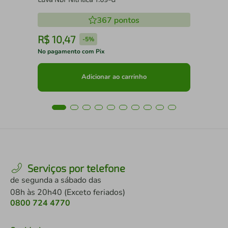
367
pontos
R$
10
,
47
R
-
5%
No pagamento com Pix
No 
Adicionar ao carrinho
Serviços por telefone
de segunda a sábado das
08h às 20h40 (Exceto feriados)
0800 724 4770