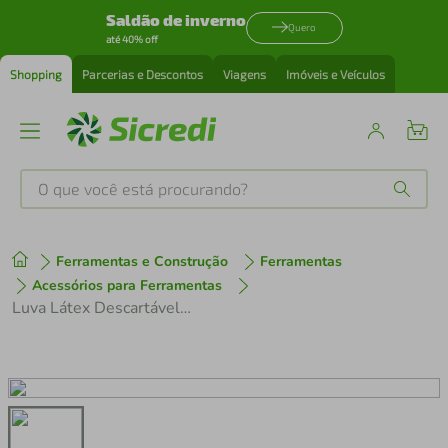
Saldão de inverno
Quero
até 40% off
Shopping
Parcerias e Descontos
Viagens
Imóveis e Veículos
O que você está procurando?
Produtos mais buscados
Ferramentas e Construção
Ferramentas
tenis
1
º
Acessórios para Ferramentas
Luva Látex Descartável Caixa 100 Unidades Tam G
cafeteira
2
º
perfume
3
º