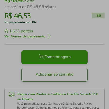
R$
48
,
98
à vista
em até
1
x de
R$
48
,
98
s/juros
R$
46
,
53
-
5%
No pagamento com Pix
1.633
pontos
Ver formas de pagamento
Comprar agora
Adicionar ao carrinho
Pague com Pontos + Cartão de Crédito Sicredi, PIX
ou Boleto
Você pode utilizar seus Cartões de Crédito Sicredi , PIX ou
Boleto* caso não tenha pontos suficientes para a compra deste