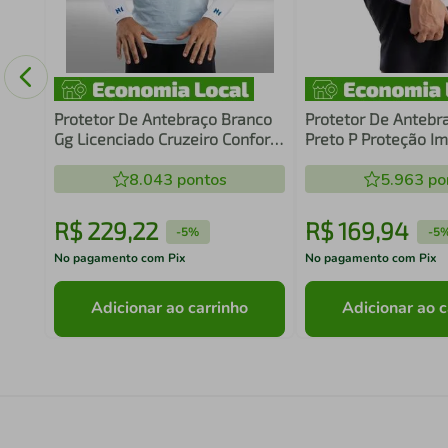
o
Protetor De Antebraço Branco
Protetor De Antebra
Gg Licenciado Cruzeiro Conforto
Preto P Proteção I
E Resistência Uso Esportivo N1
Resistência Uso Esp
Sport
8.043
pontos
Sport
5.963
po
R$
229
,
22
R$
169
,
94
-
5%
-
5
No pagamento com Pix
No pagamento com Pix
Adicionar ao carrinho
Adicionar ao c