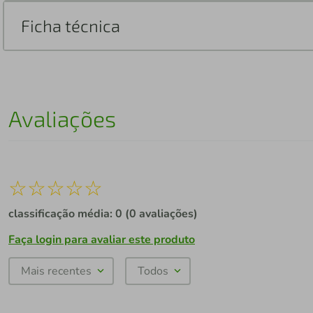
Ficha técnica
Avaliações
☆
☆
☆
☆
☆
classificação média: 0
(0 avaliações)
Faça login para avaliar este produto
Mais recentes
Todos