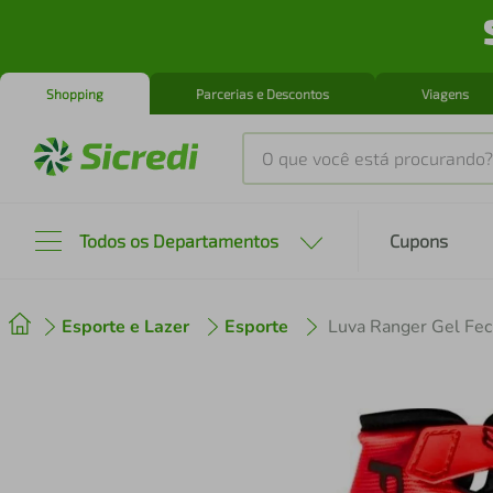
Shopping
Parcerias e Descontos
Viagens
O que você está procurando?
Produtos mais buscados
Todos os Departamentos
Cupons
tenis
1
º
Esporte e Lazer
Esporte
Luva Ranger Gel Fec
cafeteira
2
º
perfume
3
º
air fryer
4
º