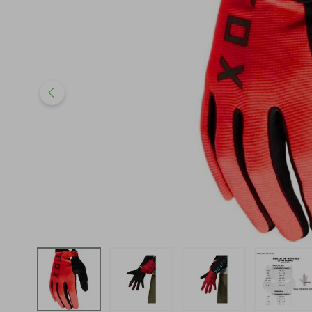
iphone
5
º