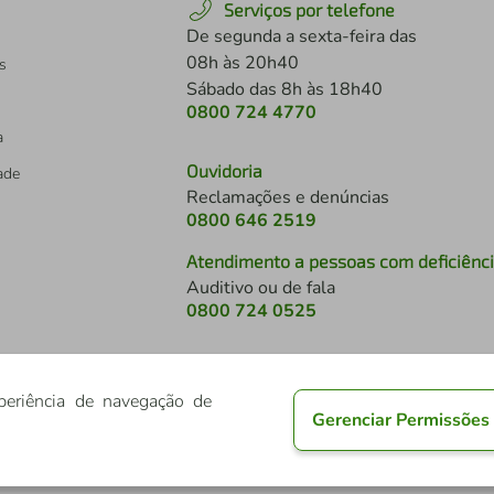
Serviços por telefone
De segunda a sexta-feira das
08h às 20h40
s
Sábado das 8h às 18h40
0800 724 4770
a
Ouvidoria
dade
Reclamações e denúncias
0800 646 2519
Atendimento a pessoas com deficiênc
Auditivo ou de fala
s
0800 724 0525
periência de navegação de
Gerenciar Permissões