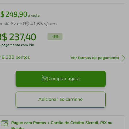
R$
249
,
90
à vista
m até
6
x de
R$
41
,
65
s/juros
R$
237
,
40
-
5%
 pagamento com Pix
8.330
pontos
Ver formas de pagamento
Comprar agora
Adicionar ao carrinho
Pague com Pontos + Cartão de Crédito Sicredi, PIX ou
Boleto