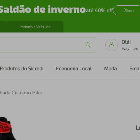
Saldão de inverno
até 40% off
Quero
Imóveis e Veículos
Olá!
Faça seu
Produtos do Sicredi
Economia Local
Moda
Sma
hada Ciclismo Bike
L