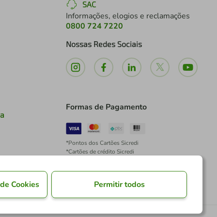
SAC
Informações, elogios e reclamações
0800 724 7220
Nossas Redes Sociais
Formas de Pagamento
ia
*Pontos dos Cartões Sicredi
*Cartões de crédito Sicredi
*Boleto exclusivo para associados PJ
*É vedada a cobrança de preço superior, valor ou
encargo adicional para pagamentos por meio de
 de Cookies
Permitir todos
Pix à vista.