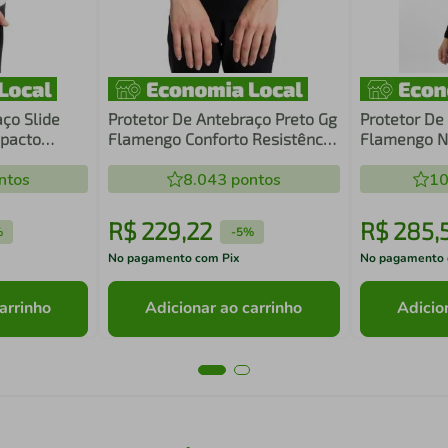
ço Slide
Protetor De Antebraço Preto Gg
Protetor De
mpacto
Flamengo Conforto Resistência
Flamengo N1
ortivo N1
Uso Esportivo E Profissional N1
Uso Esportiv
ntos
Sport
8.043
pontos
10
R$
229
,
22
R$
285
,
%
-
5%
No pagamento com Pix
No pagamento 
arrinho
Adicionar ao carrinho
Adicio