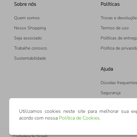
Sobre nós
Políticas
Quem somos
Trocas e devoluçõe
Nosso Shopping
Termos de uso
Seja associado
Políticas de entreg
Trabalhe conosco
Política de privaci
Sustentabilidade
Ajuda
Dúvidas frequente
Segurança
Utilizamos cookies neste site para melhorar sua ex
acordo com nossa
Política de Cookies
.
Confederação Sicredi