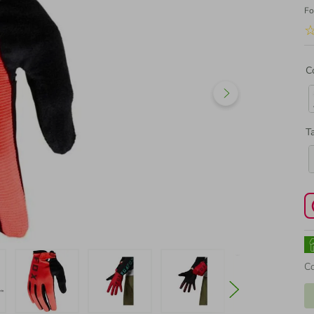
Fo
C
T
C