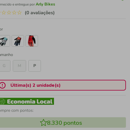
Arly Bikes
rnecido e entregue por
☆
☆
☆
☆
☆
(0 avaliações)
or
amanho
G
M
P
Última(s) 2 unidade(s)
ompre com pontos:
8.330
pontos