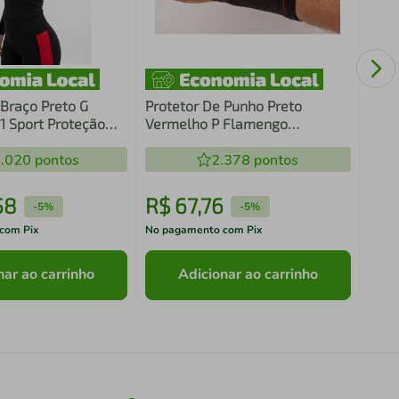
Prot
Flam
Espo
Impa
 Braço Preto G
Protetor De Punho Preto
 Sport Proteção
Vermelho P Flamengo
o E Profissional
Compressão Neoprene
.020
pontos
Proteção Treinos N1 Sport
2.378
pontos
58
R$
67
,
76
R$
-
5%
-
5%
com Pix
No pagamento com Pix
No pa
nar ao carrinho
Adicionar ao carrinho