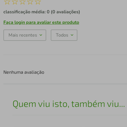
☆
☆
☆
☆
☆
classificação média: 0
(0 avaliações)
Faça login para avaliar este produto
Mais recentes
Todos
Nenhuma avaliação
Quem viu isto, também viu...