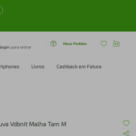
Meus Pedidos
login
para entrar
rtphones
Livros
Cashback em Fatura
uva Vdbnit Malha Tam M