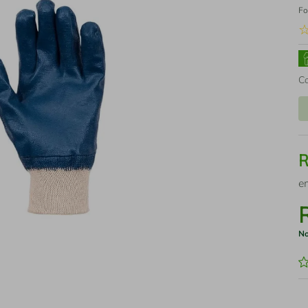
Fo
C
e
No