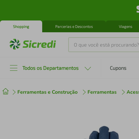
Shopping
Parcerias e Descontos
Viagens
O que você está procurando?
Produtos mais buscados
Todos os Departamentos
Cupons
tenis
1
º
Ferramentas e Construção
Ferramentas
Aces
cafeteira
2
º
perfume
3
º
air fryer
4
º