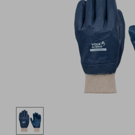
iphone
5
º