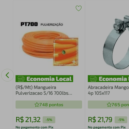
em
(R$/Mt) Mangueira
Abracadeira Mang
Pulverizacao 5/16 700lbs
4p 105x117
Laranja
748
pontos
765
pon
R$
21
,
32
R$
21
,
79
-
5%
-
5%
No pagamento com Pix
No pagamento com Pix