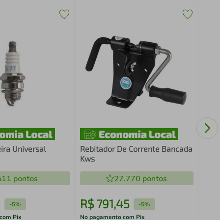
Kit 
ira Universal
Rebitador De Corrente Bancada
Kws
511
pontos
27.770
pontos
6
R$
791
,
45
R$
-
5%
-
5%
com Pix
No pagamento com Pix
No pa