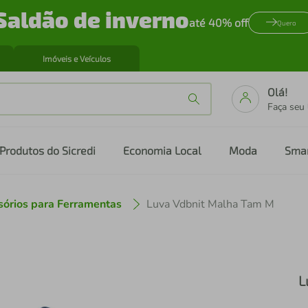
Saldão de inverno
até 40% off
Quero
Imóveis e Veículos
Olá!
Faça seu
Produtos do Sicredi
Economia Local
Moda
Sma
sórios para Ferramentas
Luva Vdbnit Malha Tam M
L