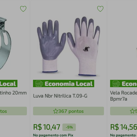
otinho 20mm
Vela Rocade
Luva Nbr Nitrilica T.09-G
Bpmr7a
tos
367
pontos
R$
10
,
47
R$
14
,
5
-
5%
No pagamento com Pix
No pagamento 