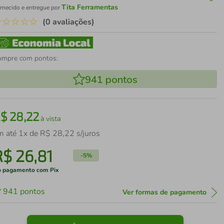
Tita Ferramentas
rnecido e entregue por
☆
☆
☆
☆
☆
(0 avaliações)
ompre com pontos:
941
pontos
R$
28
,
22
à vista
m até
1
x de
R$
28
,
22
s/juros
R$
26
,
81
-
5%
 pagamento com Pix
941
pontos
Ver formas de pagamento