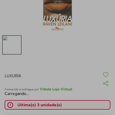
air fryer
4
º
iphone
5
º
LUXURIA
Vitrola Loja Virtual
Fornecido e entregue por
Carregando…
Última(s) 3 unidade(s)