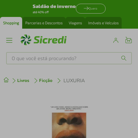
Saldão de inverno
Quero
até 40% off
Shopping
Parcerias e Descontos
Viagens
Imóveis e Veículos
O que você está procurando?
Produtos mais buscados
LUXURIA
Livros
Ficção
tenis
1
º
cafeteira
2
º
perfume
3
º