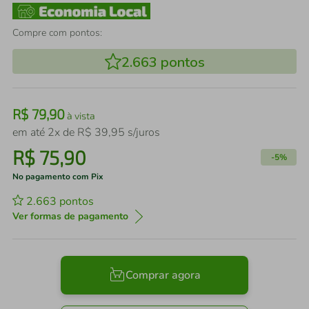
Compre com pontos:
2.663
pontos
R$
79
,
90
à vista
em até
2
x de
R$
39
,
95
s/juros
R$
75
,
90
-
5%
No pagamento com Pix
2.663
pontos
Ver formas de pagamento
Comprar agora