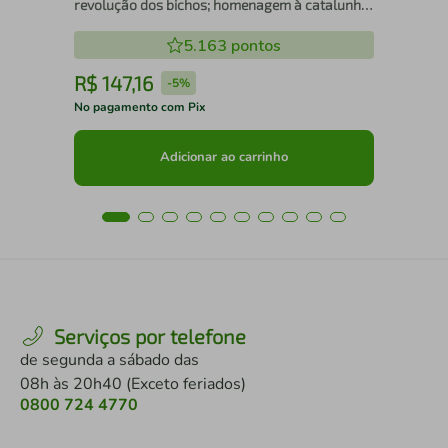
revolução dos bichos; homenagem à catalunha
e guerra espanhola
5.163
pontos
R$
147
,
16
R
-
5%
No pagamento com Pix
No 
Adicionar ao carrinho
Serviços por telefone
de segunda a sábado das
08h às 20h40 (Exceto feriados)
0800 724 4770