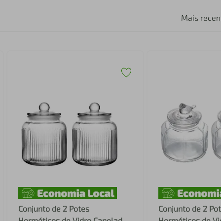
Mais recen
Conjunto de 2 Potes
Conjunto de 2 Po
Herméticos de Vidro Canelado
Herméticos de Vid