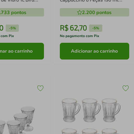
Lavanda Hand Painting Cristal
.733
pontos
2.200
pontos
Lyor
0
R$
62
,
70
-
5%
-
5%
 com Pix
No pagamento com Pix
nar ao carrinho
Adicionar ao carrinho