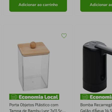
Adicionar ao carrinho
Adicionar a
Porta Objetos Plástico com
Bomba Recarregá
Tampa de Bambu Lyor 7x11,5cm
Galão d'Água 14,