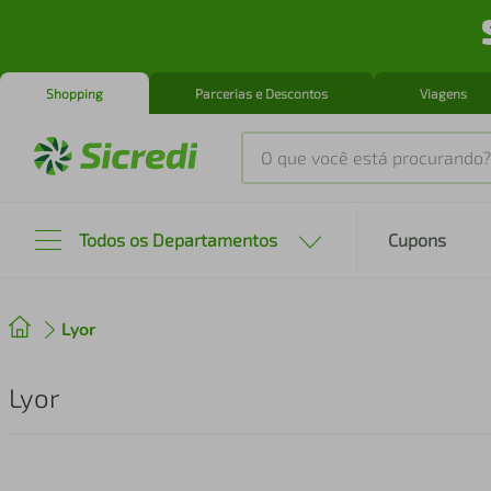
Shopping
Parcerias e Descontos
Viagens
O que você está procurando?
Produtos mais buscados
Todos os Departamentos
Cupons
tenis
1
º
Lyor
cafeteira
2
º
perfume
3
º
Lyor
air fryer
4
º