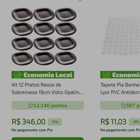
Kit 12 Pratos Rasos de
Tapete Pia Banhe
Sobremesa 19cm Vidro Opalino
Lyor PVC Antiderr
Lyor
12.140
pontos
387
p
R$
346
,
00
R$
11
,
03
-
5%
-
5%
No pagamento com Pix
No pagamento com Pi