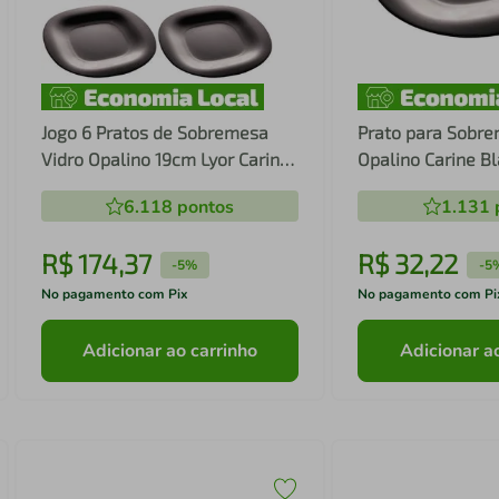
Jogo 6 Pratos de Sobremesa
Prato para Sobre
Vidro Opalino 19cm Lyor Carine
Opalino Carine B
Black Pequeno
Pequeno para La
6.118
pontos
1.131
R$
174
,
37
R$
32
,
22
-
5%
-
5
No pagamento com Pix
No pagamento com Pi
Adicionar ao carrinho
Adicionar a