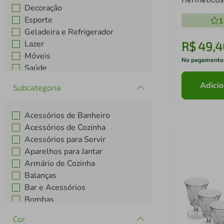
Decoração
Wolff
Esporte
1
Geladeira e Refrigerador
Lazer
R$
49
,
4
Móveis
No pagamento
Saúde
Utilidades Domésticas
Adicio
Subcategoria
Ventiladores
Acessórios de Banheiro
Acessórios de Cozinha
Acessórios para Servir
Aparelhos para Jantar
Armário de Cozinha
Balanças
Bar e Acessórios
Bombas
Camping
Cor
Copos, Taças e Canecas