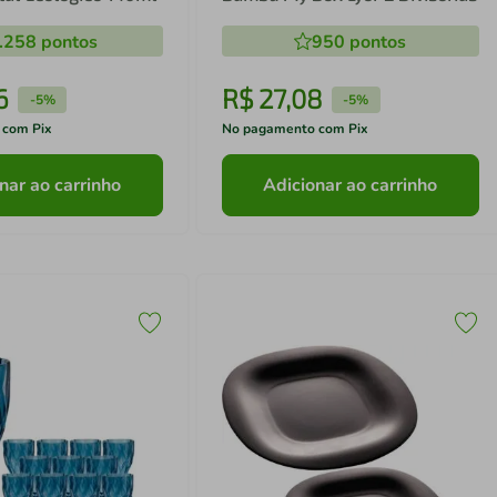
.258
pontos
950
pontos
6
R$
27
,
08
-
5%
-
5%
 com Pix
No pagamento com Pix
nar ao carrinho
Adicionar ao carrinho