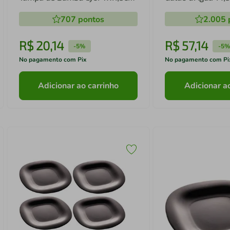
My Box Organizador Casa
Preta Lyor Portát
707
pontos
2.005
Escritório
USB e Mangueira
R$
20
,
14
R$
57
,
14
-
5%
-
5%
No pagamento com Pix
No pagamento com Pi
Adicionar ao carrinho
Adicionar a