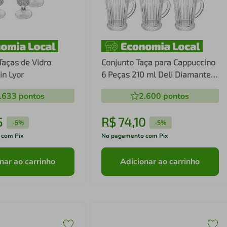
Taças de Vidro
Conjunto Taça para Cappuccino
in Lyor
6 Peças 210 ml Deli Diamante
com Fio de Ouro Lyor
.633
pontos
2.600
pontos
5
R$
74
,
10
-
5%
-
5%
 com Pix
No pagamento com Pix
nar ao carrinho
Adicionar ao carrinho