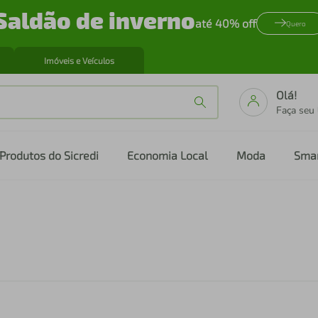
Saldão de inverno
até 40% off
Quero
Imóveis e Veículos
Olá!
Faça seu
Produtos do Sicredi
Economia Local
Moda
Sma