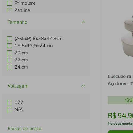
Primolare
Zanline
Tamanho
(AxLxP) 8x28x47.3cm
15,5x12,5x24 cm
20 cm
22 cm
24 cm
Cuscuzeira 
Aço Inox - 
Voltagem
3
177
N/A
R$
94
,
9
No pagamento
Faixas de preço