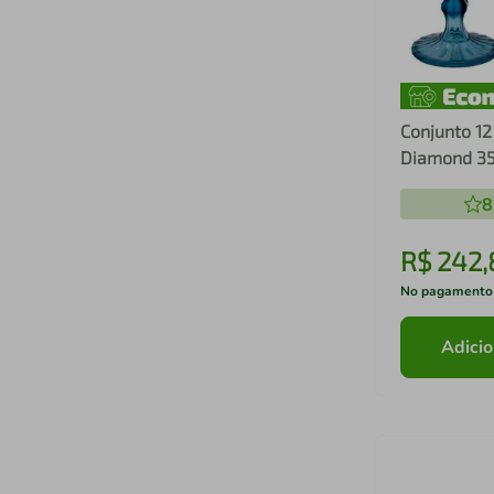
Conjunto 12
Diamond 35
Refrigeran
8
Cálice
R$
242
,
No pagamento
Adicio