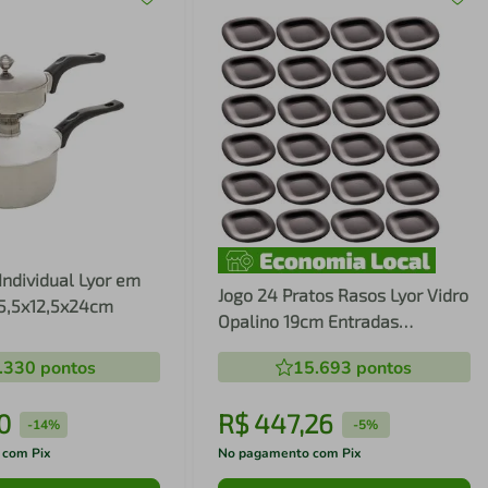
Individual Lyor em
Jogo 24 Pratos Rasos Lyor Vidro
15,5x12,5x24cm
Opalino 19cm Entradas
Sobremesas e Aperitivos Carine
.330
pontos
15.693
pontos
Black
0
R$
447
,
26
-
14%
-
5%
 com Pix
No pagamento com Pix