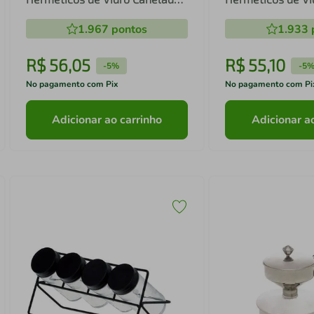
1,3L Essência Lyor
Wolff
1.967
pontos
1.933
R$
56
,
05
R$
55
,
10
-
5%
-
5
No pagamento com Pix
No pagamento com Pi
Adicionar ao carrinho
Adicionar a