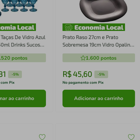
 Taças De Vidro Azul
Prato Raso 27cm e Prato
0ml Drinks Sucos
Sobremesa 19cm Vidro Opalino
tes Águas Copo
Lyor Carine Black Mesa Posta
.520
pontos
1.600
pontos
81
R$
45
,
60
-
5%
-
5%
 com Pix
No pagamento com Pix
nar ao carrinho
Adicionar ao carrinho