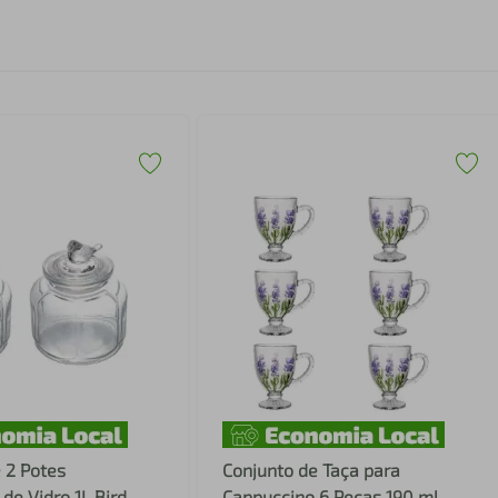
 2 Potes
Conjunto de Taça para
de Vidro 1L Bird
Cappuccino 6 Peças 190 ml