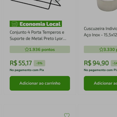
Cuscuzeira Indivi
Conjunto 4 Porta Temperos e
Aço Inox - 15,5x
Suporte de Metal Preto Lyor
Pote
1.936
pontos
3.330
R$
55
,
17
R$
94
,
90
-
5%
-
1
No pagamento com Pix
No pagamento com Pi
Adicionar ao carrinho
Adicionar a