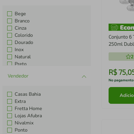
Ver mais 10
Bege
Branco
Cinza
Colorido
Conjunto 6 
Dourado
250ml Dubl
Inox
Natural
2
Preto
R$
75
,
0
Rosa
Transparente
No pagamento
Casas Bahia
Adicio
Extra
Fretta Home
Lojas Afubra
Nivalmix
Ponto