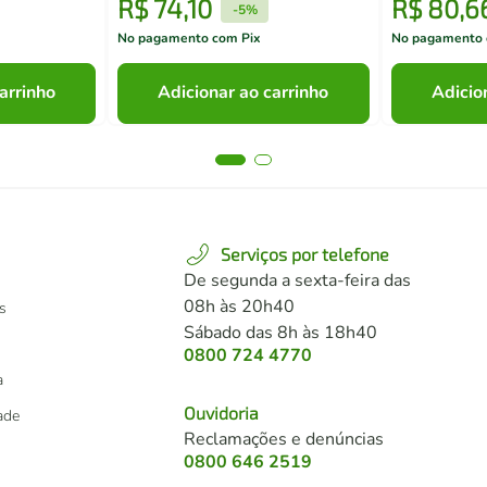
R$
74
,
10
R$
80
,
6
-
5%
No pagamento com Pix
No pagamento 
arrinho
Adicionar ao carrinho
Adicio
Serviços por telefone
De segunda a sexta-feira das
08h às 20h40
s
Sábado das 8h às 18h40
0800 724 4770
a
Ouvidoria
dade
Reclamações e denúncias
0800 646 2519