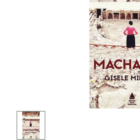
iphone
5
º