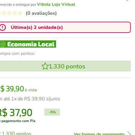
Vitrola Loja Virtual
rnecido e entregue por
☆
☆
☆
☆
☆
(0 avaliações)
Última(s) 2 unidade(s)
ompre com pontos:
1.330
pontos
R$
39
,
90
à vista
m até
1
x de
R$
39
,
90
s/juros
R$
37
,
90
-
5%
 pagamento com Pix
1.330
pontos
Ver formas de pagamento