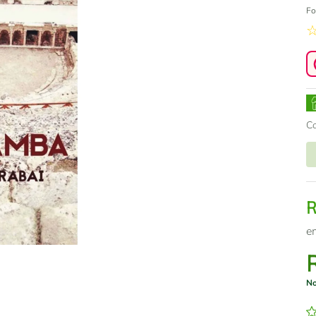
Fo
C
e
No