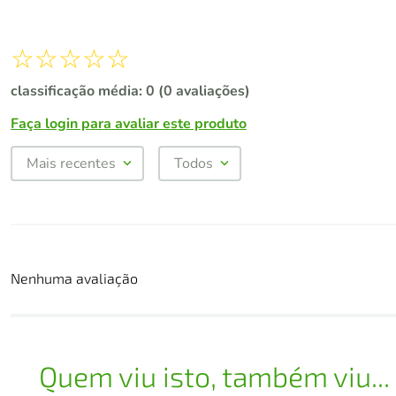
☆
☆
☆
☆
☆
classificação média: 0
(0 avaliações)
Faça login para avaliar este produto
Mais recentes
Todos
Nenhuma avaliação
Quem viu isto, também viu...