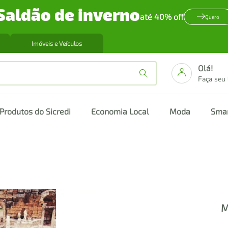
Saldão de inverno
até 40% off
Quero
Imóveis e Veículos
Olá!
Faça seu
Produtos do Sicredi
Economia Local
Moda
Sma
M