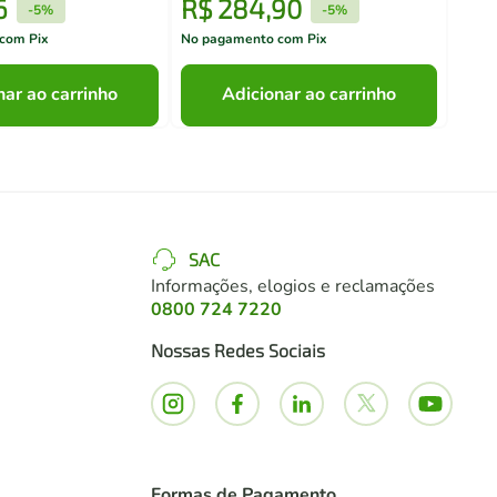
6
R$
284
,
90
R$
-
5%
-
5%
com Pix
No pagamento com Pix
No pa
nar ao carrinho
Adicionar ao carrinho
SAC
Informações, elogios e reclamações
0800 724 7220
Nossas Redes Sociais
Formas de Pagamento