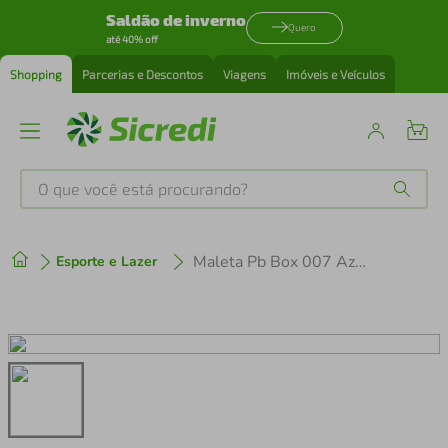
Saldão de inverno
Quero
até 40% off
Shopping
Parcerias e Descontos
Viagens
Imóveis e Veículos
O que você está procurando?
Produtos mais buscados
Maleta Pb Box 007 Azul Pesca Brasil
Esporte e Lazer
tenis
1
º
cafeteira
2
º
perfume
3
º