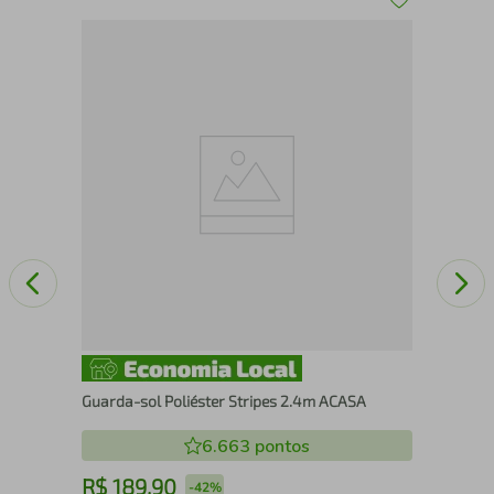
Mol
SA
Guarda-sol Poliéster Stripes 2.4m ACASA
6.663
pontos
R$
189
,
90
R
-
42%