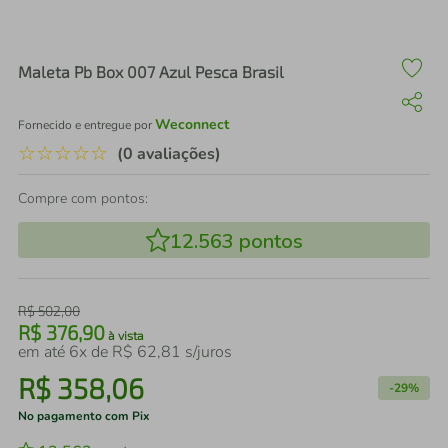
air fryer
4
º
iphone
5
º
Maleta Pb Box 007 Azul Pesca Brasil
Weconnect
Fornecido e entregue por
☆
☆
☆
☆
☆
(0 avaliações)
Compre com pontos:
12.563
pontos
R$
502
,
00
R$
376
,
90
à vista
em até
6
x de
R$
62
,
81
s/juros
R$
358
,
06
-
29%
No pagamento com Pix