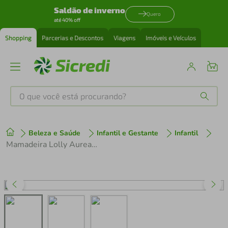
Saldão de inverno
Quero
até 40% off
Shopping
Parcerias e Descontos
Viagens
Imóveis e Veículos
O que você está procurando?
Produtos mais buscados
Beleza e Saúde
Infantil e Gestante
Infantil
tenis
1
º
Mamadeira Lolly Aureaflow 3 Silicone Redondo Patrulha
cafeteira
2
º
perfume
3
º