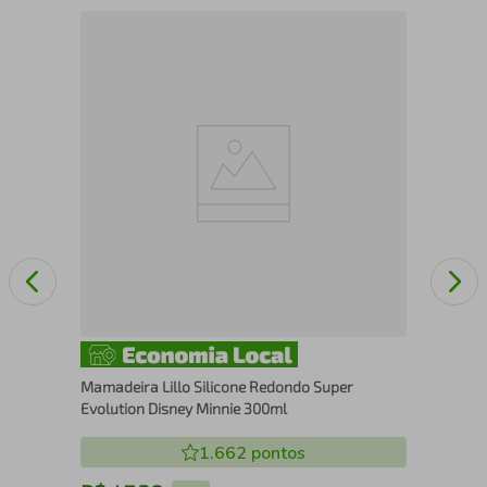
r E
Col
Int
Mamadeira Lillo Silicone Redondo Super
Evolution Disney Minnie 300ml
1.662
pontos