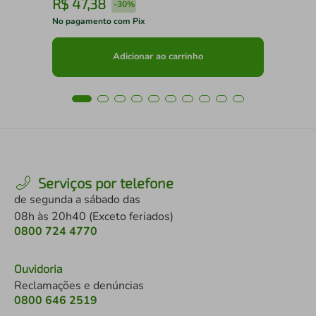
R$
47
,
38
R
-
30%
No pagamento com Pix
No 
Adicionar ao carrinho
Serviços por telefone
de segunda a sábado das
08h às 20h40 (Exceto feriados)
0800 724 4770
Ouvidoria
Reclamações e denúncias
0800 646 2519