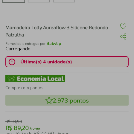
air fryer
4
º
iphone
5
º
Mamadeira Lolly Aureaflow 3 Silicone Redondo
Patrulha
Babylip
Fornecido e entregue por
Carregando…
Última(s) 4 unidade(s)
Compre com pontos:
2.973
pontos
R$
93
,
90
R$
89
,
20
à vista
em até
2
x de
R$
44
,
60
s/juros