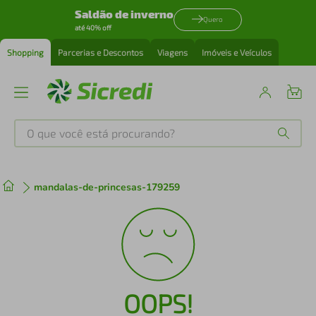
Saldão de inverno
Quero
até 40% off
Shopping
Parcerias e Descontos
Viagens
Imóveis e Veículos
O que você está procurando?
Produtos mais buscados
mandalas-de-princesas-179259
tenis
1
º
cafeteira
2
º
perfume
3
º
OOPS!