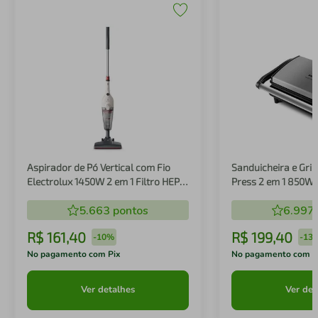
Aspirador de Pó Vertical com Fio
Sanduicheira e Gril
Electrolux 1450W 2 em 1 Filtro HEPA
Press 2 em 1 850W
Branco (STK14B)
5.663
pontos
6.997
R$
161
,
40
R$
199
,
40
-
10%
-
13
No pagamento com Pix
No pagamento com P
Ver detalhes
Ver det