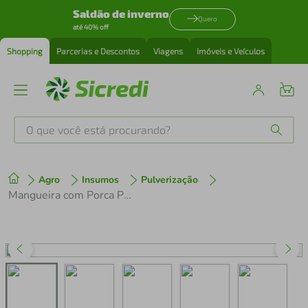
Saldão de inverno
Quero
até 40% off
Shopping
Parcerias e Descontos
Viagens
Imóveis e Veículos
O que você está procurando?
Produtos mais buscados
Agro
Insumos
Pulverização
tenis
1
º
Mangueira com Porca Para Pulverizador Costal Tramontina de 12, 16 e 20 Litros
cafeteira
2
º
perfume
3
º