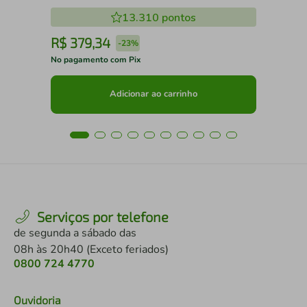
13.310
pontos
R$
379
,
34
R
-
23%
No pagamento com Pix
No 
Adicionar ao carrinho
Serviços por telefone
de segunda a sábado das
08h às 20h40 (Exceto feriados)
0800 724 4770
Ouvidoria