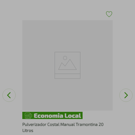
Man
Lat
Pulverizador Costal Manual Tramontina 20
Litros