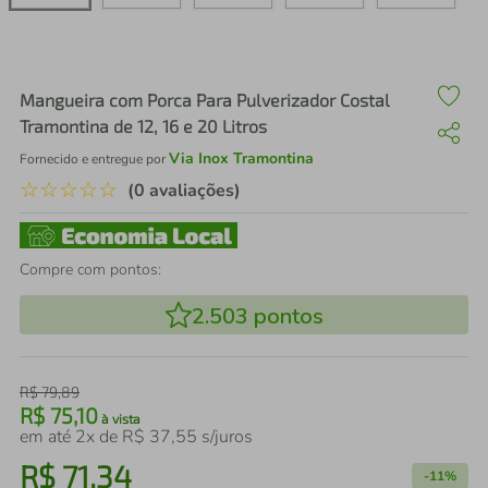
air fryer
4
º
iphone
5
º
Mangueira com Porca Para Pulverizador Costal
Tramontina de 12, 16 e 20 Litros
Via Inox Tramontina
Fornecido e entregue por
☆
☆
☆
☆
☆
(0 avaliações)
Compre com pontos:
2.503
pontos
R$
79
,
89
R$
75
,
10
à vista
em até
2
x de
R$
37
,
55
s/juros
R$
71
,
34
-
11%