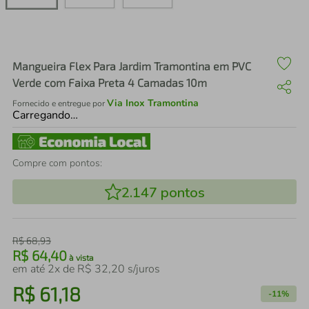
air fryer
4
º
iphone
5
º
Mangueira Flex Para Jardim Tramontina em PVC
Verde com Faixa Preta 4 Camadas 10m
Via Inox Tramontina
Fornecido e entregue por
Carregando…
Compre com pontos:
2.147
pontos
R$
68
,
93
R$
64
,
40
à vista
em até
2
x de
R$
32
,
20
s/juros
R$
61
,
18
-
11%