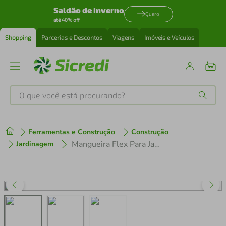
Saldão de inverno
Quero
até 40% off
Shopping
Parcerias e Descontos
Viagens
Imóveis e Veículos
O que você está procurando?
Produtos mais buscados
Ferramentas e Construção
Construção
tenis
1
º
Mangueira Flex Para Jardim Tramontina em PVC Verde com Faixa Preta 4 Camadas 10m
Jardinagem
cafeteira
2
º
perfume
3
º