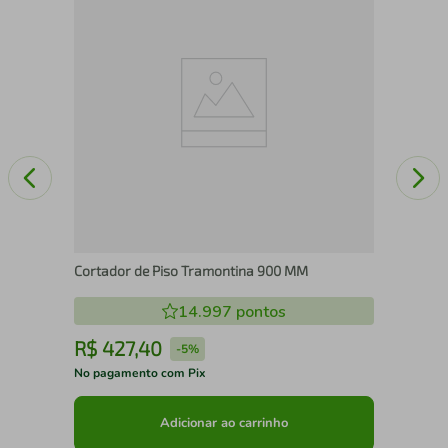
Jog
Lyo
Cortador de Piso Tramontina 900 MM
14.997
pontos
R$
427
,
40
R
-
5%
No pagamento com Pix
No 
Adicionar ao carrinho