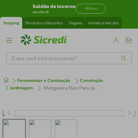
Saldão de inverno
Quero
até 40% off
Shopping
Parcerias e Descontos
Viagens
Imóveis e Veículos
O que você está procurando?
Produtos mais buscados
Ferramentas e Construção
Construção
tenis
1
º
Mangueira Flex Para Jardim Tramontina em PVC Verde com Faixa Preta 4 Camadas 15m Engate Rosqueado e Esguicho
Jardinagem
cafeteira
2
º
perfume
3
º