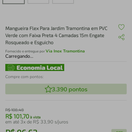
air fryer
4
º
iphone
5
º
Mangueira Flex Para Jardim Tramontina em PVC
Verde com Faixa Preta 4 Camadas 15m Engate
Rosqueado e Esguicho
Via Inox Tramontina
Fornecido e entregue por
Carregando…
Compre com pontos:
3.390
pontos
R$
108
,
48
R$
101
,
70
à vista
em até
3
x de
R$
33
,
90
s/juros