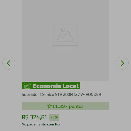
Mot
Soprador térmico STV 200N 127 V~ VONDER
11.397
pontos
R$
324
,
81
R
-
5%
No pagamento com Pix
No 