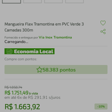
air fryer
4
º
iphone
5
º
Mangueira Flex Tramontina em PVC Verde 3
Camadas 300m
Via Inox Tramontina
Fornecido e entregue por
Carregando…
Compre com pontos:
58.383
pontos
R$
1
.
858
,
74
R$
1
.
751
,
49
à vista
em até
6
x de
R$
291
,
91
s/juros
R$
1
.
663
,
92
-
10%