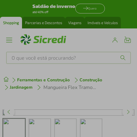
Saldão de inverno
Quero
até 40% off
Shopping
Parcerias e Descontos
Viagens
Imóveis e Veículos
O que você está procurando?
Produtos mais buscados
Ferramentas e Construção
Construção
tenis
1
º
Mangueira Flex Tramontina em PVC Verde 3 Camadas 300m
Jardinagem
cafeteira
2
º
perfume
3
º