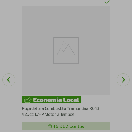
Kit
15x
Jar
Roçadeira a Combustão Tramontina RC43
42,7cc 1,7HP Motor 2 Tempos
45.962
pontos