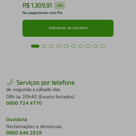
R$
1
.
309
,
91
R
-
5%
No pagamento com Pix
No 
Adicionar ao carrinho
Serviços por telefone
de segunda a sábado das
08h às 20h40 (Exceto feriados)
0800 724 4770
Ouvidoria
Reclamações e denúncias
0800 646 2519