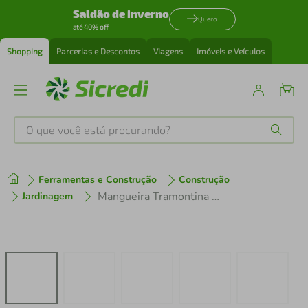
Saldão de inverno
Quero
até 40% off
Shopping
Parcerias e Descontos
Viagens
Imóveis e Veículos
O que você está procurando?
Produtos mais buscados
Ferramentas e Construção
Construção
tenis
1
º
Mangueira Tramontina Flex 10 Metros - Verde
Jardinagem
cafeteira
2
º
perfume
3
º