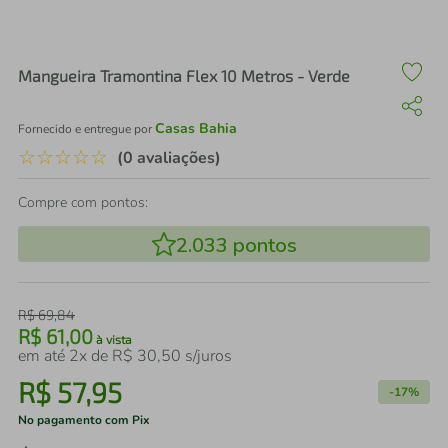
air fryer
4
º
iphone
5
º
Mangueira Tramontina Flex 10 Metros - Verde
Casas Bahia
Fornecido e entregue por
☆
☆
☆
☆
☆
(0 avaliações)
Compre com pontos:
2.033
pontos
R$
69
,
84
R$
61
,
00
à vista
em até
2
x de
R$
30
,
50
s/juros
R$
57
,
95
-
17%
No pagamento com Pix