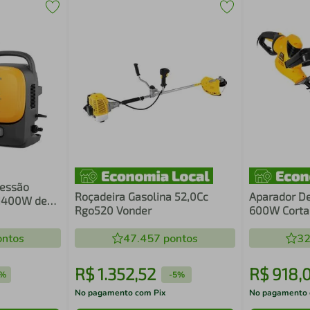
ressão
Roçadeira Gasolina 52,0Cc
Aparador De
 1400W de
Rgo520 Vonder
600W Corta
 QWS1650 -
Podador de 
ntos
47.457
pontos
32
R$
1
.
352
,
52
R$
918
,
5%
-
5%
No pagamento com Pix
No pagamento 