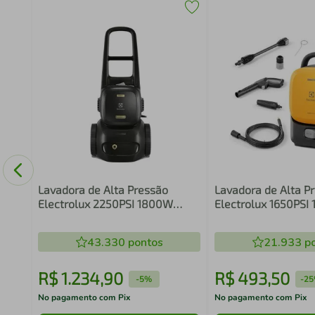
la
Lavadora de Alta Pressão
Lavadora de Alta P
Electrolux 2250PSI 1800W
Electrolux 1650PSI
Motor Indução Experience
Potência EasyWash
(UPR2250)
110/127v
43.330
pontos
21.933
po
R$
1
.
234
,
90
R$
493
,
50
-
5%
-
2
No pagamento com Pix
No pagamento com Pix