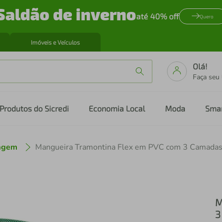
Saldão de inverno
até 40% off
Quero
Imóveis e Veículos
Olá!
Faça seu
Produtos do Sicredi
Economia Local
Moda
Sma
nagem
M
3