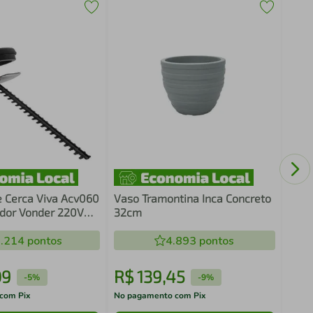
Apar
100
 Cerca Viva Acv060
Vaso Tramontina Inca Concreto
dor Vonder 220V
32cm
Cerca
.214
pontos
4.893
pontos
09
R$
139
,
45
R$
-
5%
-
9%
com Pix
No pagamento com Pix
No pa