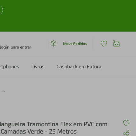
Meus Pedidos
login
para entrar
rtphones
Livros
Cashback em Fatura
Mangueira Tramontina Flex em PVC com 3 Camadas Verde - 25 Metros
angueira Tramontina Flex em PVC com
 Camadas Verde - 25 Metros