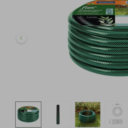
iphone
5
º