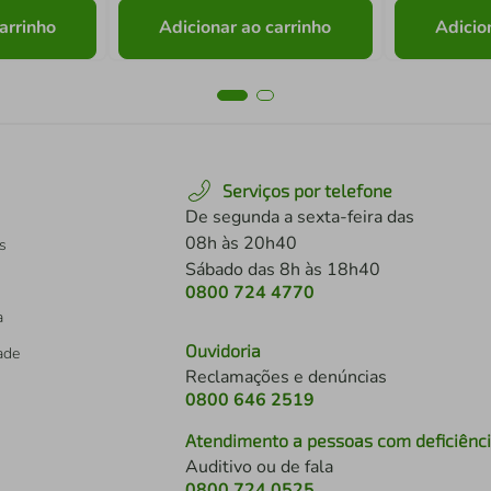
arrinho
Adicionar ao carrinho
Adicio
Serviços por telefone
De segunda a sexta-feira das
08h às 20h40
s
Sábado das 8h às 18h40
0800 724 4770
a
Ouvidoria
dade
Reclamações e denúncias
0800 646 2519
Atendimento a pessoas com deficiênc
Auditivo ou de fala
s
0800 724 0525