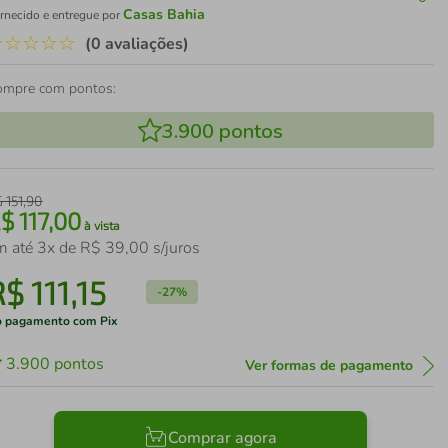
Casas Bahia
rnecido e entregue por
☆
☆
☆
☆
☆
(0 avaliações)
ompre com pontos:
3.900
pontos
$
151
,
90
R$
117
,
00
à vista
m até
3
x de
R$
39
,
00
s/juros
R$
111
,
15
-
27%
 pagamento com Pix
3.900
pontos
Ver formas de pagamento
Comprar agora