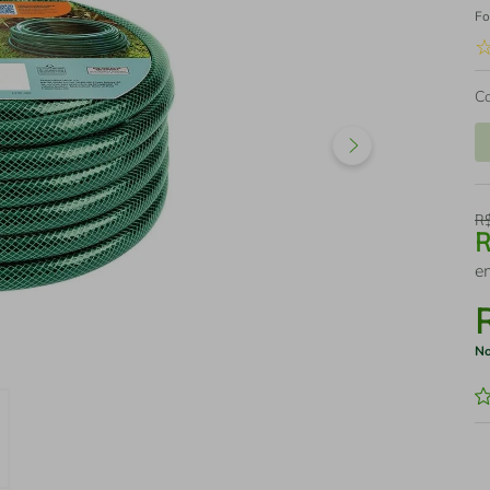
Fo
C
R
e
No