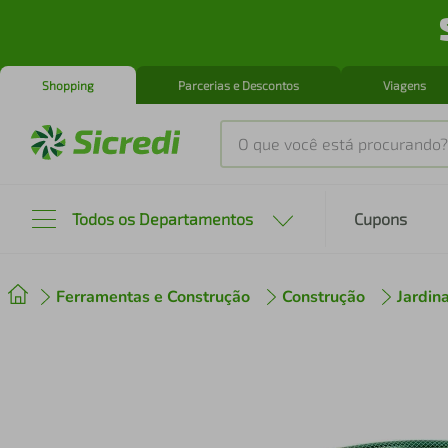
Shopping
Parcerias e Descontos
Viagens
O que você está procurando?
Produtos mais buscados
Todos os Departamentos
Cupons
tenis
1
º
Ferramentas e Construção
Construção
Jardi
cafeteira
2
º
perfume
3
º
air fryer
4
º