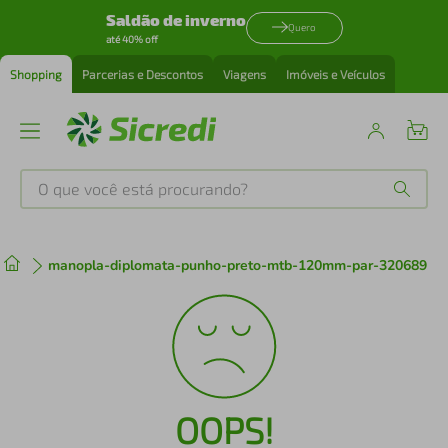
Saldão de inverno
Quero
até 40% off
Shopping
Parcerias e Descontos
Viagens
Imóveis e Veículos
O que você está procurando?
Produtos mais buscados
manopla-diplomata-punho-preto-mtb-120mm-par-320689
tenis
1
º
cafeteira
2
º
perfume
3
º
OOPS!