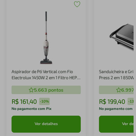
Aspirador de Pó Vertical com Fio
Sanduicheira e Gril
Electrolux 1450W 2 em 1 Filtro HEPA
Press 2 em 1 850W
Branco (STK14B)
5.663
pontos
6.997
R$
161
,
40
R$
199
,
40
-
10%
-
13
No pagamento com Pix
No pagamento com P
Ver detalhes
Ver det