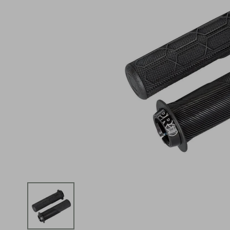
iphone
5
º