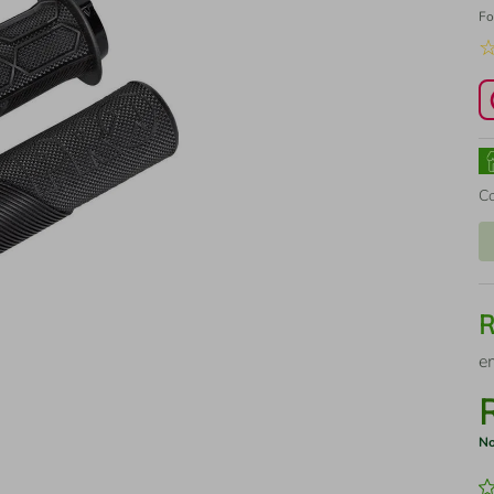
Fo
C
e
No