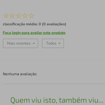
☆
☆
☆
☆
☆
classificação média: 0
(0 avaliações)
Faça login para avaliar este produto
Mais recentes
Todos
Nenhuma avaliação
Quem viu isto, também viu...