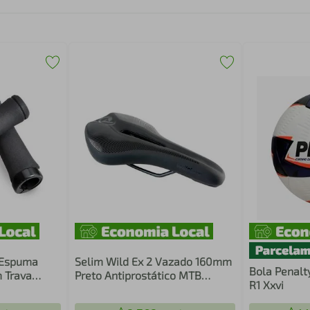
 Espuma
Selim Wild Ex 2 Vazado 160mm
Bola Penalt
 Trava
Preto Antiprostático MTB
R1 Xxvi
e Punho
Speed