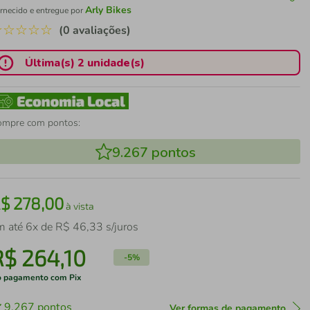
Arly Bikes
rnecido e entregue por
☆
☆
☆
☆
☆
(0 avaliações)
Última(s) 2 unidade(s)
ompre com pontos:
9.267
pontos
R$
278
,
00
à vista
m até
6
x de
R$
46
,
33
s/juros
R$
264
,
10
-
5%
 pagamento com Pix
9.267
pontos
Ver formas de pagamento