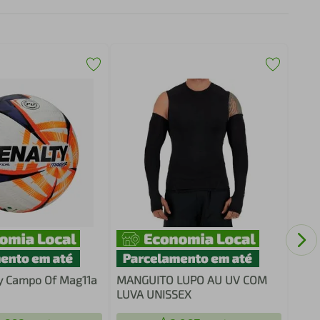
Kit 
Ouvi
CEL
y Campo Of Mag11a
MANGUITO LUPO AU UV COM
LUVA UNISSEX