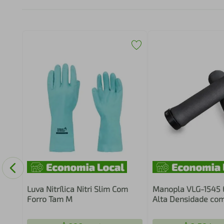
g
Luva Nitrílica Nitri Slim Com
Manopla VLG-1545
Forro Tam M
Alta Densidade com
130mm Preto Par d