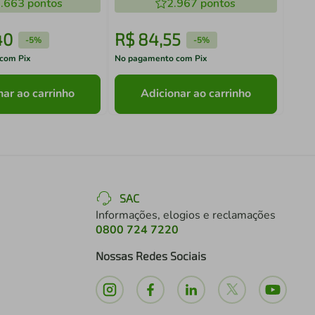
.663
pontos
2.967
pontos
40
R$
84
,
55
R$
-
5%
-
5%
com Pix
No pagamento com Pix
No pa
nar ao carrinho
Adicionar ao carrinho
SAC
Informações, elogios e reclamações
0800 724 7220
Nossas Redes Sociais