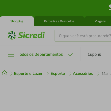
Shopping
Parcerias e Descontos
Viagens
O que você está procurando?
Produtos mais buscados
Todos os Departamentos
Cupons
tenis
1
º
Esporte e Lazer
Esporte
Acessórios
cafeteira
2
º
perfume
3
º
air fryer
4
º