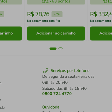
ntos
2.763
pontos
11
R$
78
,
76
R$
332
,
%
-
5%
No pagamento com Pix
No pagamento 
arrinho
Adicionar ao carrinho
Adicio
Serviços por telefone
De segunda a sexta-feira das
08h às 20h40
s
Sábado das 8h às 18h40
0800 724 4770
a
Ouvidoria
dade