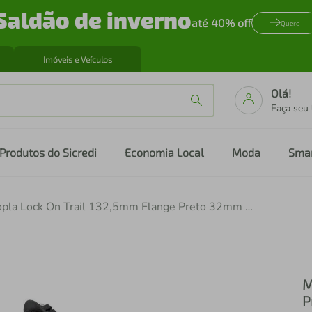
Saldão de inverno
até 40% off
Quero
Imóveis e Veículos
Olá!
Faça seu
Produtos do Sicredi
Economia Local
Moda
Sma
Manopla Lock On Trail 132,5mm Flange Preto 32mm Composto Duplo com Trava
M
P