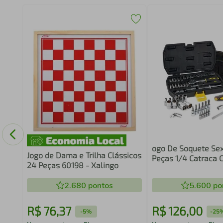
eiras
ogo De Soquete Se
Jogo de Dama e Trilha Clássicos
Peças 1/4 Catraca 
24 Peças 60198 - Xalingo
2.680
pontos
5.600
po
R$
76
,
37
R$
126
,
00
-
5%
-
25