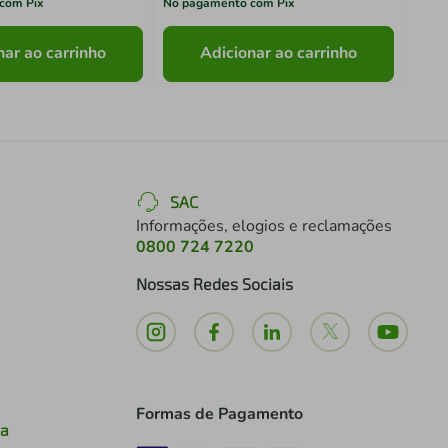
com Pix
No pagamento com Pix
No pa
nar ao carrinho
Adicionar ao carrinho
SAC
Informações, elogios e reclamações
0800 724 7220
Nossas Redes Sociais
Formas de Pagamento
ia