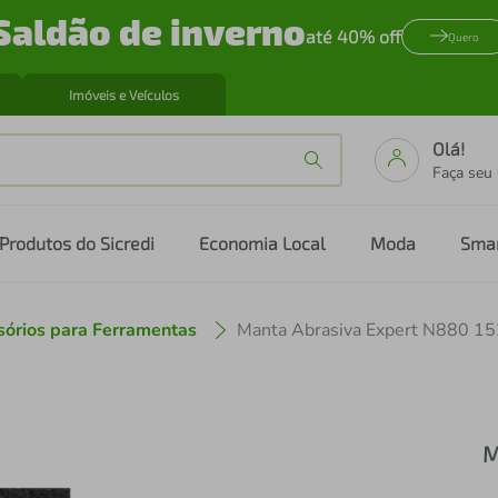
Saldão de inverno
até 40% off
Quero
Imóveis e Veículos
Olá!
Faça seu
Produtos do Sicredi
Economia Local
Moda
Sma
sórios para Ferramentas
Manta Abrasiva Expert N880 
M