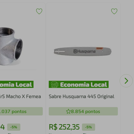
Emen
Er5 Macho X Femea
Sabre Husquarna 445 Original
.037
pontos
8.854
pontos
04
R$
252
,
35
R$
-
5%
-
5%