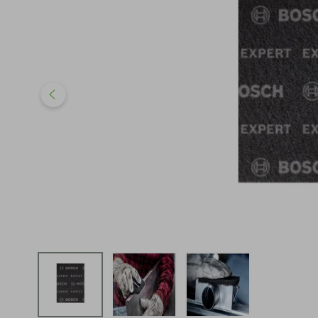
iphone
5
º