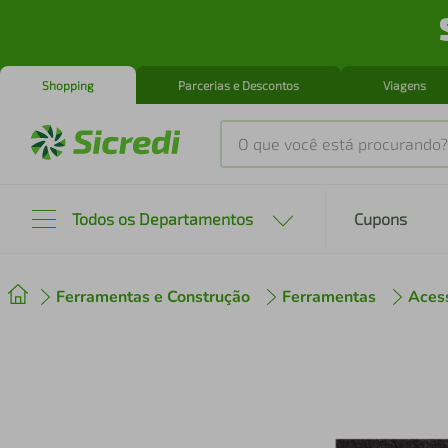
Shopping
Parcerias e Descontos
Viagens
O que você está procurando?
Produtos mais buscados
Todos os Departamentos
Cupons
tenis
1
º
Ferramentas e Construção
Ferramentas
Aces
cafeteira
2
º
perfume
3
º
air fryer
4
º