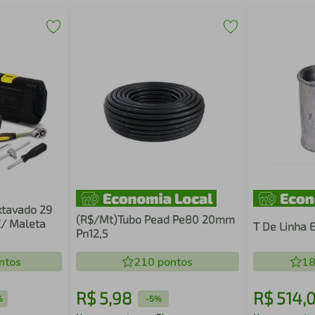
xtavado 29
(R$/Mt)Tubo Pead Pe80 20mm
C/ Maleta
T De Linha 
Pn12,5
ntos
210
pontos
18
R$
5
,
98
R$
514
,
%
-
5%