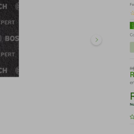
Fo
C
R
e
No