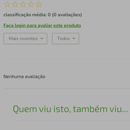
☆
☆
☆
☆
☆
classificação média: 0
(0 avaliações)
Faça login para avaliar este produto
Mais recentes
Todos
Nenhuma avaliação
Quem viu isto, também viu...