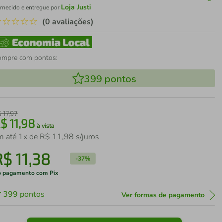
Loja Justi
rnecido e entregue por
☆
☆
☆
☆
☆
(0 avaliações)
ompre com pontos:
399
pontos
$
17
,
97
R$
11
,
98
à vista
m até
1
x de
R$
11
,
98
s/juros
R$
11
,
38
-
37%
 pagamento com Pix
399
pontos
Ver formas de pagamento