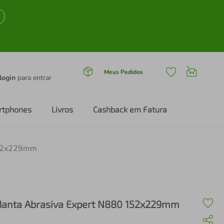
Meus Pedidos
login
para entrar
rtphones
Livros
Cashback em Fatura
152x229mm
anta Abrasiva Expert N880 152x229mm