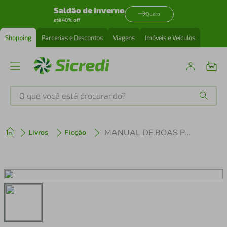
Saldão de inverno
Quero
até 40% off
Shopping
Parcerias e Descontos
Viagens
Imóveis e Veículos
O que você está procurando?
Produtos mais buscados
MANUAL DE BOAS PRÁTICAS EM TERAPIA NUTRICIONAL ED. 3
Livros
Ficção
tenis
1
º
cafeteira
2
º
perfume
3
º