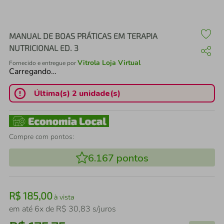
air fryer
4
º
iphone
5
º
MANUAL DE BOAS PRÁTICAS EM TERAPIA
NUTRICIONAL ED. 3
Vitrola Loja Virtual
Fornecido e entregue por
Carregando…
Última(s) 2 unidade(s)
Compre com pontos:
6.167
pontos
R$
185
,
00
à vista
em até
6
x de
R$
30
,
83
s/juros