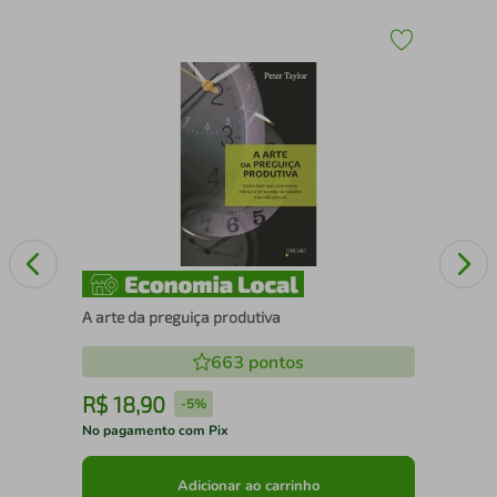
IE
A 
A arte da preguiça produtiva
663
pontos
R$
18
,
90
R
-
5%
No pagamento com Pix
No 
Adicionar ao carrinho