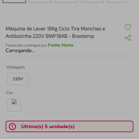
air fryer
4
º
iphone
5
º
Máquina de Lavar 18Kg Ciclo Tira Manchas e
Antibolinha 220V BWF18AB - Brastemp
Fretta Home
Fornecido e entregue por
Carregando…
Voltagem
220V
Cor
Última(s) 5 unidade(s)