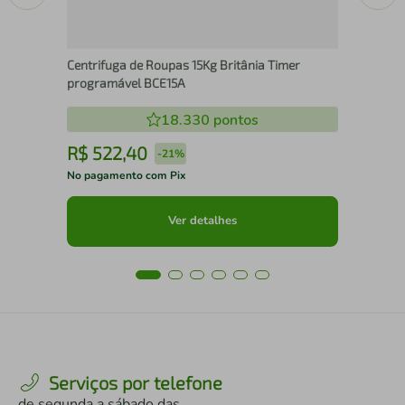
Centrifuga de Roupas 15Kg Britânia Timer
programável BCE15A
18.330
pontos
R$
522
,
40
R
-
21%
No pagamento com Pix
No 
Ver detalhes
Serviços por telefone
de segunda a sábado das