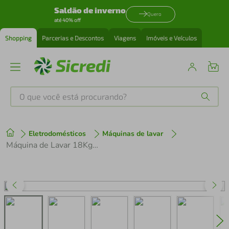
Saldão de inverno
Quero
até 40% off
Shopping
Parcerias e Descontos
Viagens
Imóveis e Veículos
O que você está procurando?
Produtos mais buscados
Eletrodomésticos
Máquinas de lavar
tenis
1
º
Máquina de Lavar 18Kg Ciclo Tira Manchas e Antibolinha 220V BWF18AB - Brastemp
cafeteira
2
º
perfume
3
º