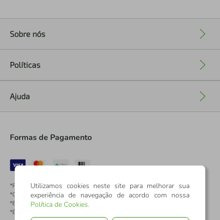
Sobre nós
+
Políticas
+
Ajuda
+
Formas de Pagamento
Utilizamos cookies neste site para melhorar sua
*Pontos dos Cartões Sicredi
*Cartões Sicredi
experiência de navegação de acordo com nossa
*Boleto exclusivo para associados PJ
Política de Cookies
.
*É vedada a cobrança de preço superior, valor ou encargo adicional para