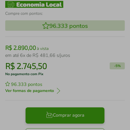
Compre com pontos:
96.333
pontos
R$
2
.
890
,
00
à vista
em até
6
x de
R$
481
,
66
s/juros
R$
2
.
745
,
50
-
5%
No pagamento com Pix
96.333
pontos
Ver formas de pagamento
Comprar agora