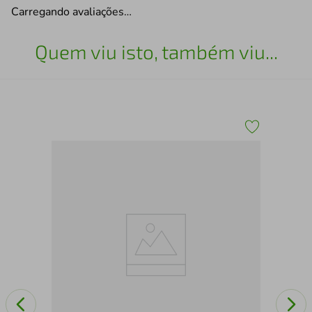
Carregando avaliações…
Quem viu isto, também viu...
Tan
Sem