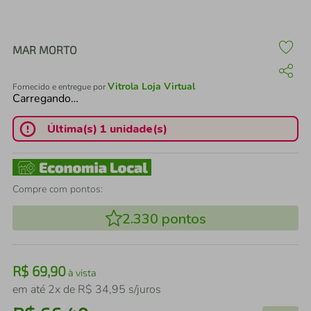
air fryer
4
º
iphone
5
º
MAR MORTO
Vitrola Loja Virtual
Fornecido e entregue por
Carregando…
Última(s) 1 unidade(s)
Compre com pontos:
2.330
pontos
R$
69
,
90
à vista
em até
2
x de
R$
34
,
95
s/juros