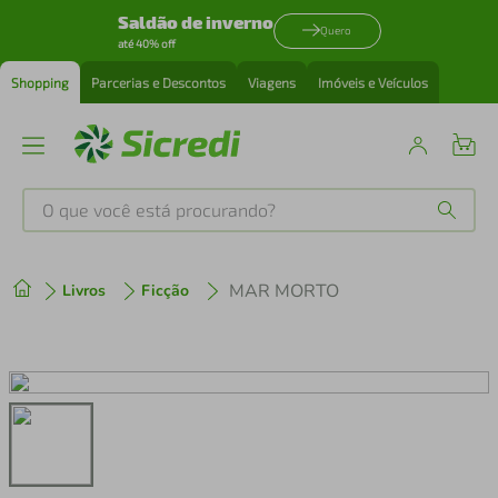
Saldão de inverno
Quero
até 40% off
Shopping
Parcerias e Descontos
Viagens
Imóveis e Veículos
O que você está procurando?
Produtos mais buscados
MAR MORTO
Livros
Ficção
tenis
1
º
cafeteira
2
º
perfume
3
º