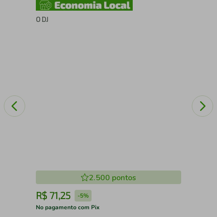
O DJ
Cla
2.500
pontos
R$
71
,
25
R
-
5%
No pagamento com Pix
No 