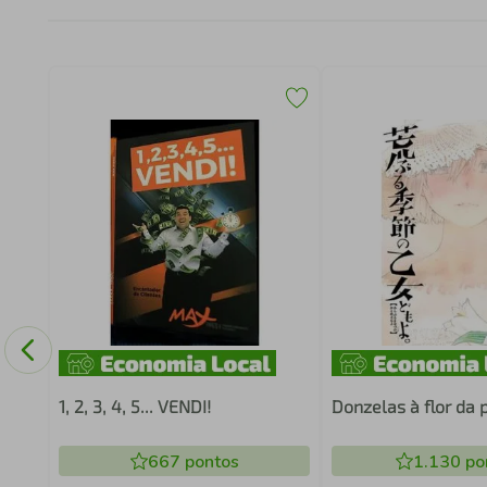
1, 2, 3, 4, 5... VENDI!
Donzelas à flor da 
667
pontos
1.130
po