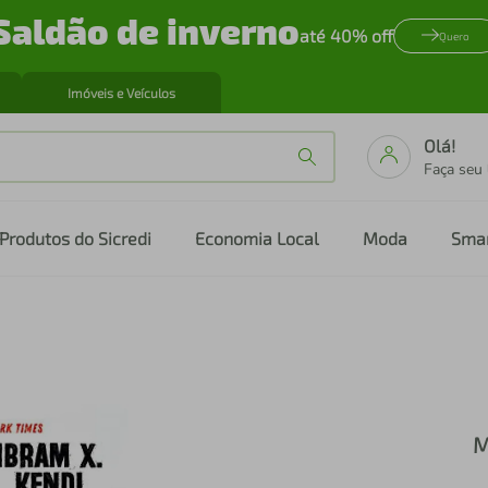
Saldão de inverno
até 40% off
Quero
Imóveis e Veículos
Olá!
Faça seu
Produtos do Sicredi
Economia Local
Moda
Sma
M