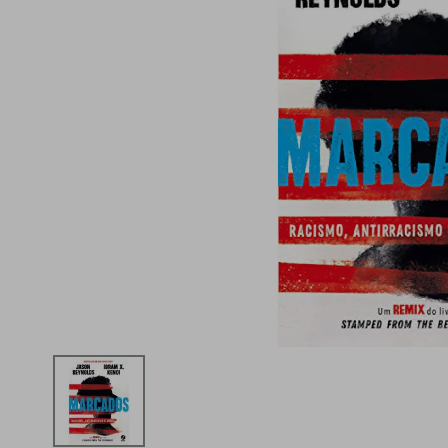
iphone
5
º