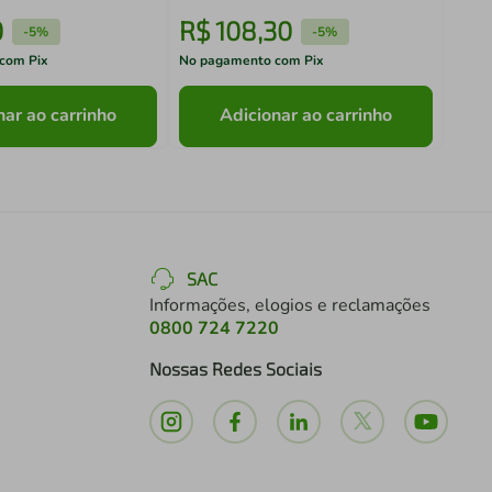
0
R$
108
,
30
R$
-
5%
-
5%
com Pix
No pagamento com Pix
No pa
nar ao carrinho
Adicionar ao carrinho
SAC
Informações, elogios e reclamações
0800 724 7220
Nossas Redes Sociais