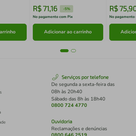
R$
71
,
16
R$
75
,
9
-
5%
No pagamento com Pix
No pagamento 
arrinho
Adicionar ao carrinho
Adicio
Serviços por telefone
De segunda a sexta-feira das
08h às 20h40
s
Sábado das 8h às 18h40
0800 724 4770
a
Ouvidoria
dade
Reclamações e denúncias
0800 646 2519