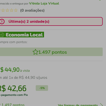
Vitrola Loja Virtual
rnecido e entregue por
☆
☆
☆
☆
☆
(0 avaliações)
Última(s) 2 unidade(s)
ompre com pontos:
1.497
pontos
R$
44
,
90
à vista
m até
1
x de
R$
44
,
90
s/juros
R$
42
,
66
-
5%
 pagamento com Pix
1.497
pontos
Ver formas de pagamento