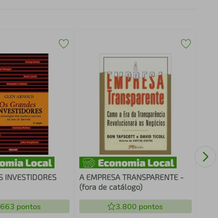
COM
ESP
(for
S INVESTIDORES
A EMPRESA TRANSPARENTE -
(fora de catálogo)
.663
pontos
3.800
pontos