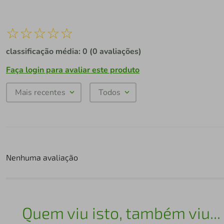
☆
☆
☆
☆
☆
classificação média: 0
(0 avaliações)
Faça login para avaliar este produto
Mais recentes
Todos
Nenhuma avaliação
Quem viu isto, também viu...