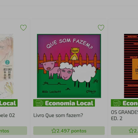
OS GRANDE
pele 02
Livro Que som fazem?
ED. 2
ntos
2.497
pontos
2