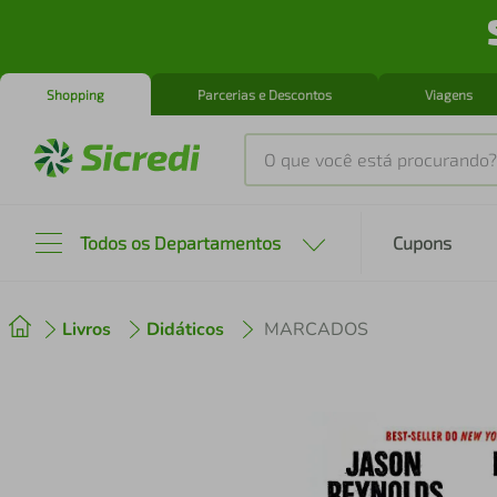
Shopping
Parcerias e Descontos
Viagens
O que você está procurando?
Produtos mais buscados
Todos os Departamentos
Cupons
tenis
1
º
Livros
Didáticos
MARCADOS
cafeteira
2
º
perfume
3
º
air fryer
4
º