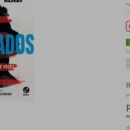
Fo
C
e
No