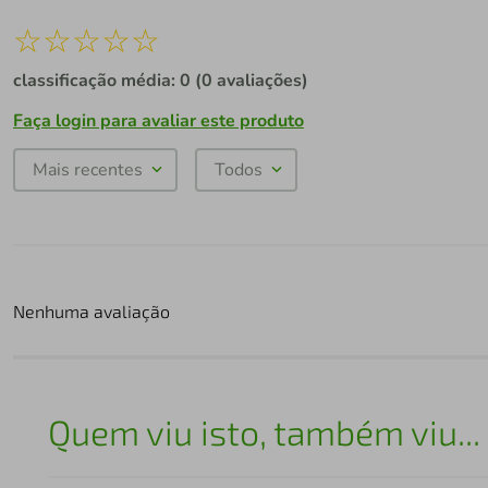
☆
☆
☆
☆
☆
classificação média: 0
(0 avaliações)
Faça login para avaliar este produto
Mais recentes
Todos
Nenhuma avaliação
Quem viu isto, também viu...