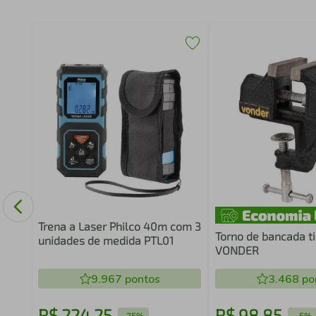
tas
Trena a Laser Philco 40m com 3
Torno de bancada ti
unidades de medida PTL01
VONDER
9.967
pontos
3.468
po
R$
224
,
25
R$
98
,
85
-
25%
-
5%