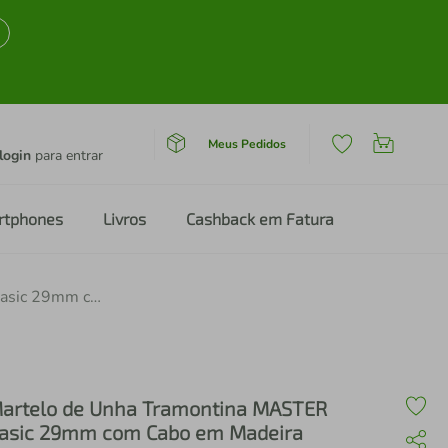
Meus Pedidos
login
para entrar
rtphones
Livros
Cashback em Fatura
Martelo de Unha Tramontina MASTER Basic 29mm com Cabo em Madeira Envernizada
artelo de Unha Tramontina MASTER
asic 29mm com Cabo em Madeira