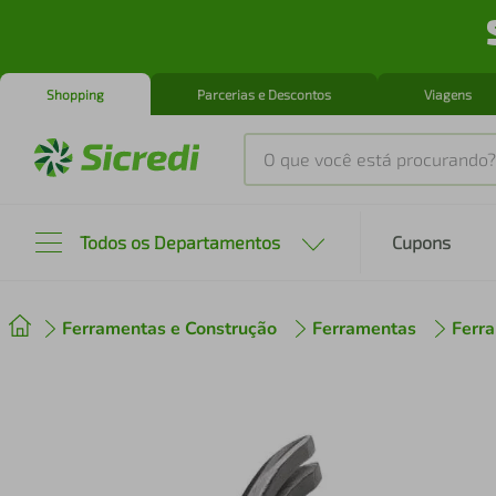
Shopping
Parcerias e Descontos
Viagens
O que você está procurando?
Produtos mais buscados
Todos os Departamentos
Cupons
tenis
1
º
Ferramentas e Construção
Ferramentas
Ferr
cafeteira
2
º
perfume
3
º
air fryer
4
º