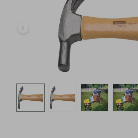
iphone
5
º