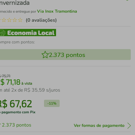
nvernizada
Via Inox Tramontina
rnecido e entregue por
☆
☆
☆
☆
☆
(0 avaliações)
ompre com pontos:
2.373
pontos
$
75
,
71
R$
71
,
18
à vista
m até
2
x de
R$
35
,
59
s/juros
R$
67
,
62
-
11%
 pagamento com Pix
2.373
pontos
Ver formas de pagamento