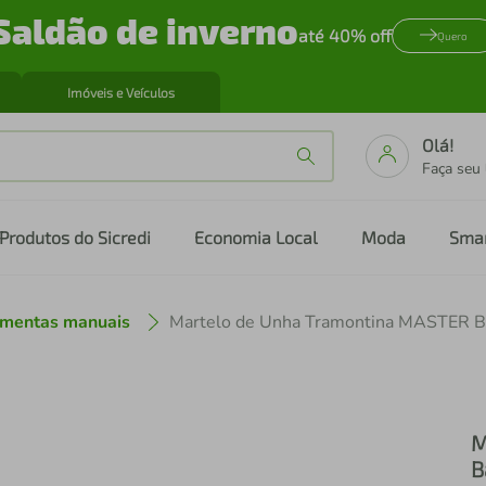
Saldão de inverno
até 40% off
Quero
Imóveis e Veículos
Olá!
Faça seu
Produtos do Sicredi
Economia Local
Moda
Sma
amentas manuais
M
B