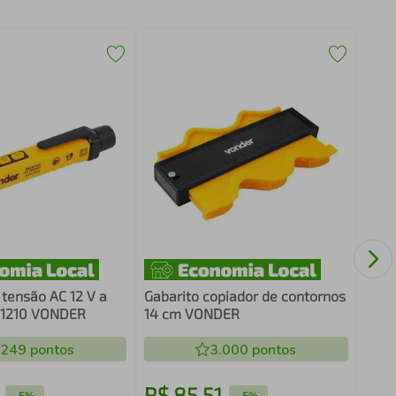
Jogo
mult
 tensão AC 12 V a
Gabarito copiador de contornos
 1210 VONDER
14 cm VONDER
.249
pontos
3.000
pontos
R$
85
,
51
R$
-
5%
-
5%