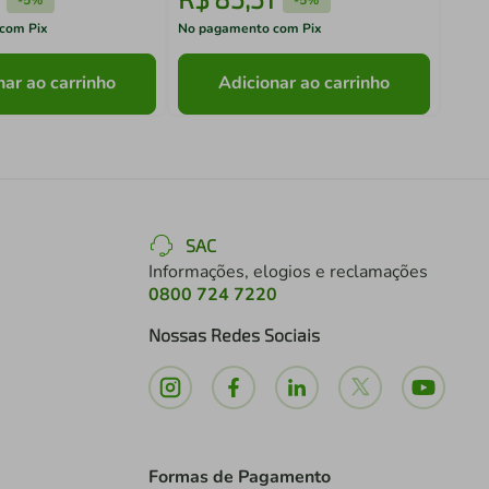
com Pix
No pagamento com Pix
No pa
nar ao carrinho
Adicionar ao carrinho
SAC
Informações, elogios e reclamações
0800 724 7220
Nossas Redes Sociais
Formas de Pagamento