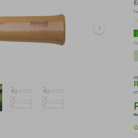
E
Fo
C
R
e
No