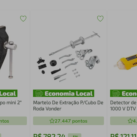
po mini 2"
Martelo De Extração P/Cubo De
Detector de
Roda Vonder
1000 V DTV
ntos
27.447
pontos
4
R$
782
,
24
R$
121
,
11
-
5%