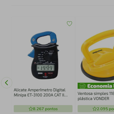
aré
u
Alicate Amperímetro Digital
Ventosa simples 1
Minipa ET-3100 200A CAT II
plástica VONDER
600V
8.267
pontos
2.095
po