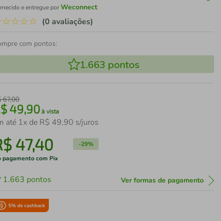
Weconnect
rnecido e entregue por
☆
☆
☆
☆
☆
(0 avaliações)
ompre com pontos:
1.663
pontos
$
67
,
00
R$
49
,
90
à vista
m até
1
x de
R$
49
,
90
s/juros
R$
47
,
40
-
29%
 pagamento com Pix
1.663
pontos
Ver formas de pagamento
5
% de cashback