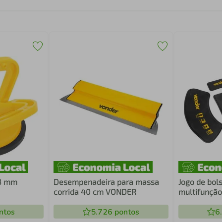
18 mm
Desempenadeira para massa
Jogo de bols
corrida 40 cm VONDER
multifunçã
ntos
5.726
pontos
6