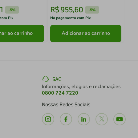
1
R$
955
,
60
R$
-
5%
-
5%
com Pix
No pagamento com Pix
No pa
nar ao carrinho
Adicionar ao carrinho
SAC
Informações, elogios e reclamações
0800 724 7220
Nossas Redes Sociais