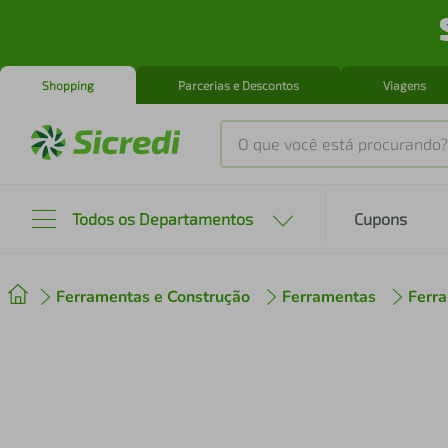
Shopping
Parcerias e Descontos
Viagens
O que você está procurando?
Produtos mais buscados
Todos os Departamentos
Cupons
tenis
1
º
Ferramentas e Construção
Ferramentas
Ferr
cafeteira
2
º
perfume
3
º
air fryer
4
º