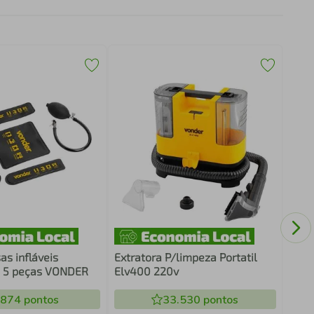
Jogo
fend
6 p
as infláveis
Extratora P/limpeza Portatil
o 5 peças VONDER
Elv400 220v
.874
pontos
33.530
pontos