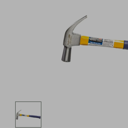
iphone
5
º