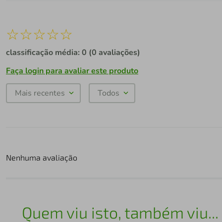
☆
☆
☆
☆
☆
classificação média: 0
(0 avaliações)
Faça login para avaliar este produto
Mais recentes
Todos
Nenhuma avaliação
Quem viu isto, também viu...