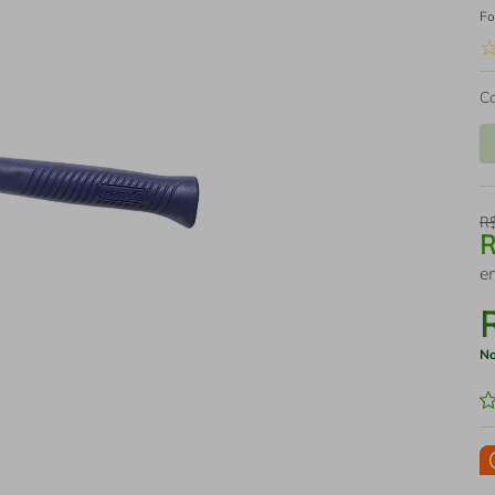
Fo
C
R
e
No