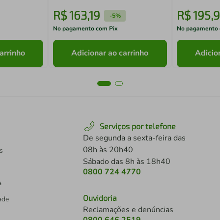
R$
163
,
19
R$
195
,
9
-
5%
No pagamento com Pix
No pagamento 
arrinho
Adicionar ao carrinho
Adicio
Serviços por telefone
De segunda a sexta-feira das
08h às 20h40
s
Sábado das 8h às 18h40
0800 724 4770
a
Ouvidoria
dade
Reclamações e denúncias