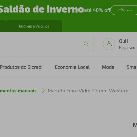
Saldão de inverno
até 40% off
Quero
Imóveis e Veículos
Olá!
Faça seu
Produtos do Sicredi
Economia Local
Moda
Sma
amentas manuais
Martelo Fibra Vidro 23 mm Western
M