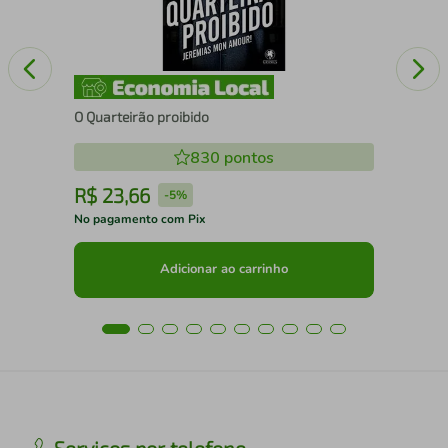
O Quarteirão proibido
830
pontos
R$
23
,
66
R
-
5%
No pagamento com Pix
No 
Adicionar ao carrinho