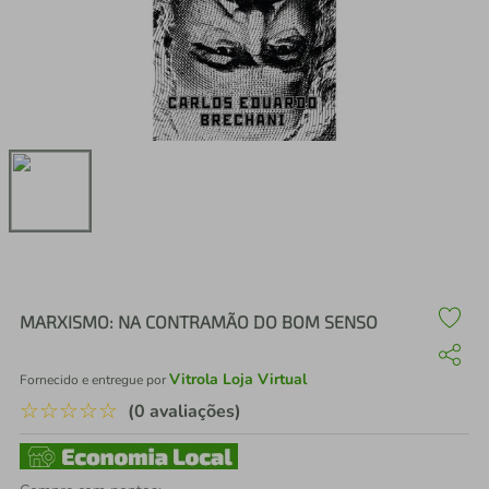
air fryer
4
º
iphone
5
º
MARXISMO: NA CONTRAMÃO DO BOM SENSO
Vitrola Loja Virtual
Fornecido e entregue por
☆
☆
☆
☆
☆
(0 avaliações)