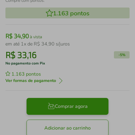
Compre com pontos:
1.163
pontos
R$
34
,
90
à vista
em até
1
x de
R$
34
,
90
s/juros
R$
33
,
16
-
5%
No pagamento com Pix
1.163
pontos
Ver formas de pagamento
Comprar agora
Adicionar ao carrinho