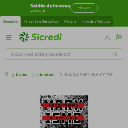
Saldão de inverno
Quero
até 40% off
Shopping
Parcerias e Descontos
Viagens
Imóveis e Veículos
O que você está procurando?
Produtos mais buscados
MARXISMO: NA CONTRAMÃO DO BOM SENSO
Livros
Literatura
tenis
1
º
cafeteira
2
º
perfume
3
º