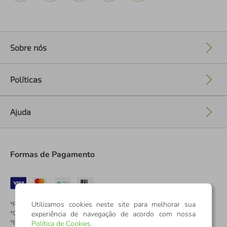
Sobre nós
+
Políticas
+
Ajuda
+
Formas de Pagamento
Utilizamos cookies neste site para melhorar sua
*Pontos dos Cartões Sicredi
experiência de navegação de acordo com nossa
*Cartões Sicredi
*Boleto exclusivo para associados PJ
Política de Cookies
.