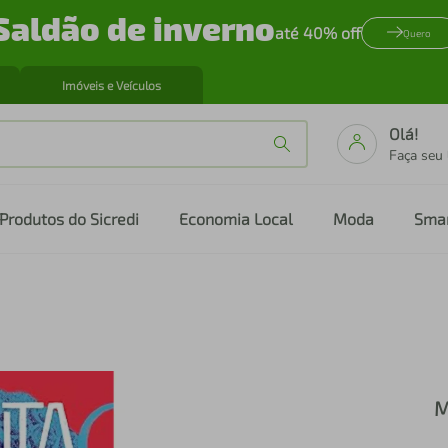
Saldão de inverno
até 40% off
Quero
Imóveis e Veículos
Olá!
Faça seu
Produtos do Sicredi
Economia Local
Moda
Sma
M