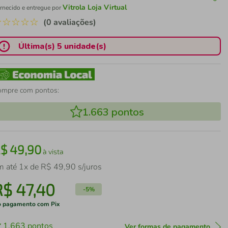
Vitrola Loja Virtual
rnecido e entregue por
☆
☆
☆
☆
☆
(0 avaliações)
Última(s) 5 unidade(s)
ompre com pontos:
1.663
pontos
R$
49
,
90
à vista
m até
1
x de
R$
49
,
90
s/juros
R$
47
,
40
-
5%
 pagamento com Pix
1.663
pontos
Ver formas de pagamento