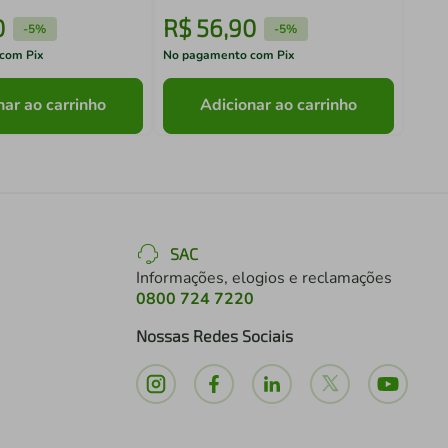
0
R$
56
,
90
R$
-
5%
-
5%
com Pix
No pagamento com Pix
No pa
nar ao carrinho
Adicionar ao carrinho
SAC
Informações, elogios e reclamações
0800 724 7220
Nossas Redes Sociais