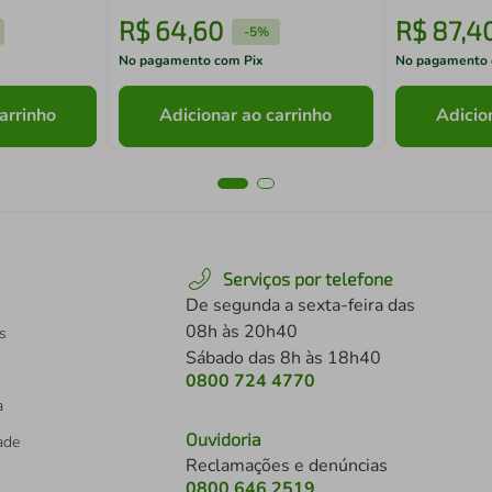
R$
64
,
60
R$
87
,
4
-
5%
No pagamento com Pix
No pagamento 
arrinho
Adicionar ao carrinho
Adicio
Serviços por telefone
De segunda a sexta-feira das
08h às 20h40
s
Sábado das 8h às 18h40
0800 724 4770
a
Ouvidoria
dade
Reclamações e denúncias
0800 646 2519