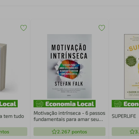
Motivação intrínseca - 6 passos
a tem tudo
SUPERLIFE
fundamentais para amar seu
trabalho e alcançar o sucesso
ntos
total como nunca antes
2.267
pontos
3