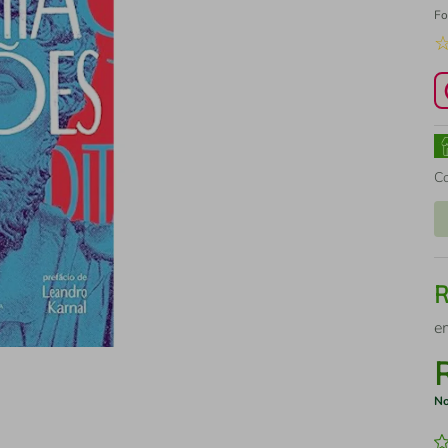
Fo
C
e
No