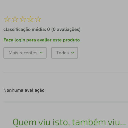
☆
☆
☆
☆
☆
classificação média: 0
(0 avaliações)
Faça login para avaliar este produto
Mais recentes
Todos
Nenhuma avaliação
Quem viu isto, também viu...