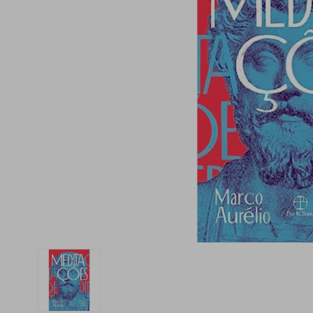
iphone
5
º