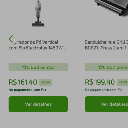
Aspirador de Pó Vertical
Sanduicheira e Grill 
com Fio Electrolux 1450W 2
BGR27I Press 2 em 
em 1 Filtro HEPA Branco
(STK14B)
5.663
pontos
6.997
pont
R$
161
,
40
R$
199
,
40
-
10%
-
13%
No pagamento com Pix
No pagamento com Pix
Ver detalhes
Ver detalhes