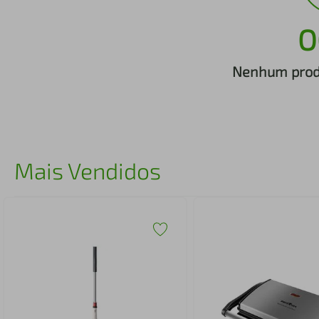
iphone
5
º
O
Nenhum produ
Mais Vendidos