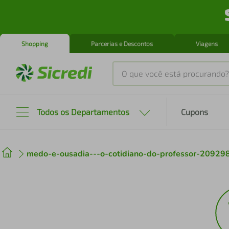
Shopping
Parcerias e Descontos
Viagens
O que você está procurando?
Produtos mais buscados
Todos os Departamentos
Cupons
tenis
1
º
medo-e-ousadia---o-cotidiano-do-professor-20929
cafeteira
2
º
perfume
3
º
air fryer
4
º