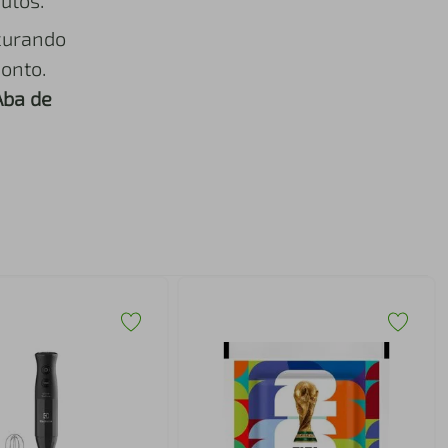
utos.
curando
onto.
Aba de