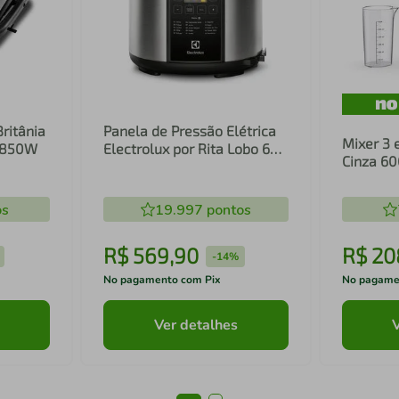
Britânia
Panela de Pressão Elétrica
Mixer 3 
1 850W
Electrolux por Rita Lobo 6L
Cinza 6
Preta Experience Digital
Inox e T
(PCC20)
(EIB20)
os
19.997
pontos
R$
569
,
90
R$
20
-
14%
No pagamento com Pix
No pagame
Ver detalhes