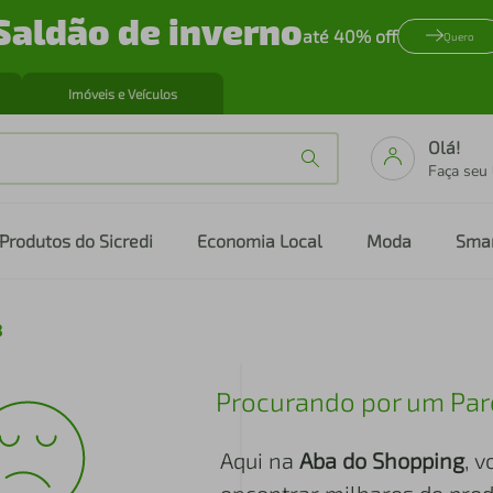
Saldão de inverno
até 40% off
Quero
Imóveis e Veículos
Olá!
Faça seu
Produtos do Sicredi
Economia Local
Moda
Sma
8
Procurando por um Par
Aqui na
Aba do Shopping
, 