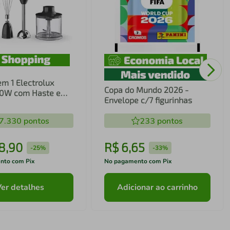
em 1 Electrolux
Copa do Mundo 2026 -
00W com Haste em
Envelope c/7 figurinhas
ecnologia TruFlow
7.330
pontos
233
pontos
8
,
90
R$
6
,
65
-
25%
-
33%
nto com Pix
No pagamento com Pix
Ver detalhes
Adicionar ao carrinho