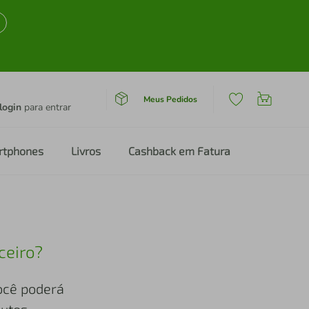
Meus Pedidos
login
para entrar
rtphones
Livros
Cashback em Fatura
ceiro?
você poderá