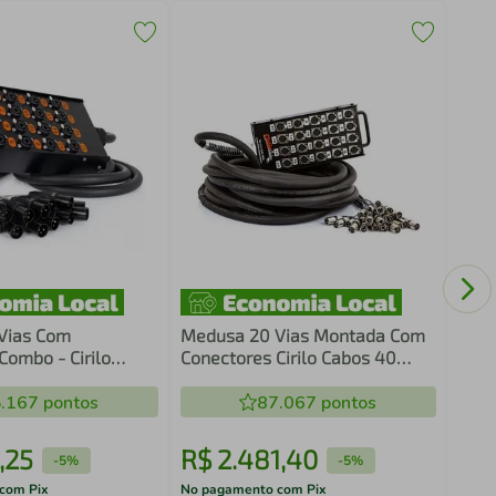
Medu
Cone
Met
Vias Com
Medusa 20 Vias Montada Com
Combo - Cirilo
Conectores Cirilo Cabos 40
etros
Metros
.167
pontos
87.067
pontos
,
25
R$
2
.
481
,
40
R$
-
5%
-
5%
com Pix
No pagamento com Pix
No pa