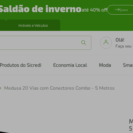
Saldão de inverno
até 40% off
Quero
Imóveis e Veículos
Olá!
Faça seu
Produtos do Sicredi
Economia Local
Moda
Sma
Medusa 20 Vias com Conectores Combo - 5 Metros
M
5