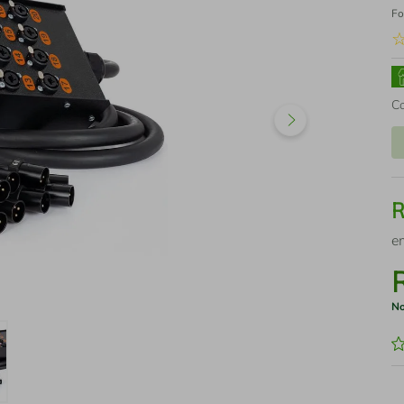
Fo
C
e
No