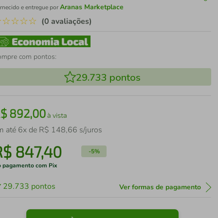
Aranas Marketplace
rnecido e entregue por
☆
☆
☆
☆
☆
(0 avaliações)
ompre com pontos:
29.733
pontos
R$
892
,
00
à vista
m até
6
x de
R$
148
,
66
s/juros
R$
847
,
40
-
5%
 pagamento com Pix
29.733
pontos
Ver formas de pagamento