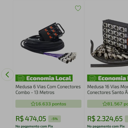
Medusa 6 Vias Com Conectores
Medusa 16 Vias Mo
Combo - 13 Metros
Conectores Santo Â
Metros
16.633
pontos
81.567
po
R$
474
,
05
R$
2
.
324
,
65
-
5%
No pagamento com Pix
No pagamento com Pix