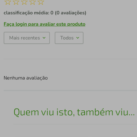
☆
☆
☆
☆
☆
classificação média: 0
(0 avaliações)
Faça login para avaliar este produto
Mais recentes
Todos
Nenhuma avaliação
Quem viu isto, também viu...