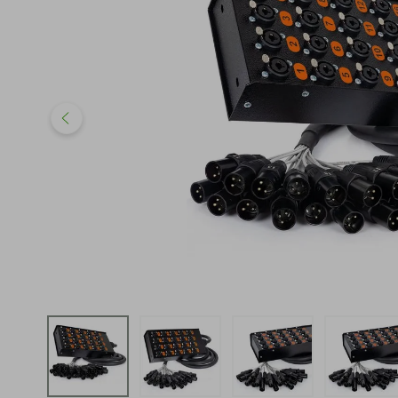
iphone
5
º