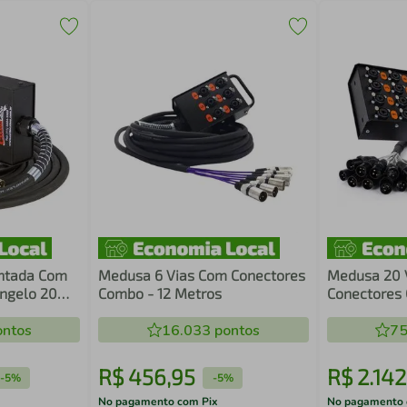
ntada Com
Medusa 6 Vias Com Conectores
Medusa 20 
ngelo 20
Combo - 12 Metros
Conectores 
Cabos 30 M
ntos
16.033
pontos
75
R$
456
,
95
R$
2
.
142
-
5%
-
5%
No pagamento com Pix
No pagamento 