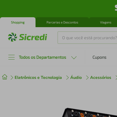
Shopping
Parcerias e Descontos
Viagens
O que você está procurando?
Produtos mais buscados
Todos os Departamentos
Cupons
tenis
1
º
Eletrônicos e Tecnologia
Áudio
Acessórios
cafeteira
2
º
perfume
3
º
air fryer
4
º