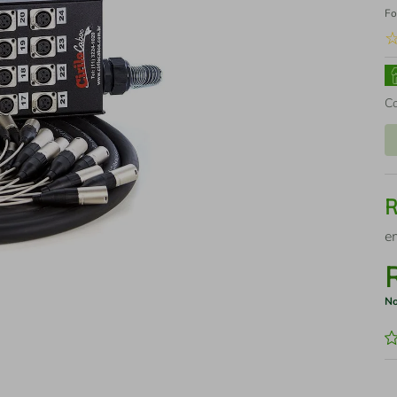
Fo
C
e
No