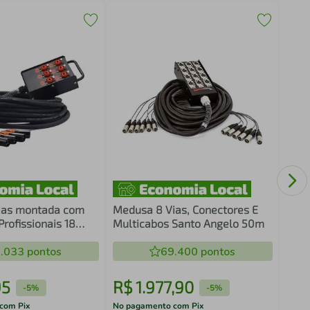
Medu
Cone
Met
ias montada com
Medusa 8 Vias, Conectores E
rofissionais 18
Multicabos Santo Angelo 50m
.033
pontos
69.400
pontos
95
R$
1
.
977
,
90
R$
-
5%
-
5%
com Pix
No pagamento com Pix
No pa