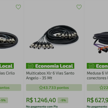
as Cirilo
Multicabos Xlr 6 Vias Santo
Medusa 6 V
Angelo - 35 Mt
conectores P
Metros
ontos
43.733
pontos
22
R$
1
.
246
,
40
R$
627
,
-
5%
-
5%
No pagamento com Pix
No pagamento 