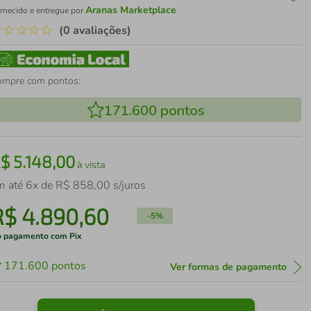
Aranas Marketplace
rnecido e entregue por
☆
☆
☆
☆
☆
(0 avaliações)
ompre com pontos:
171.600
pontos
R$
5
.
148
,
00
à vista
m até
6
x de
R$
858
,
00
s/juros
R$
4
.
890
,
60
-
5%
 pagamento com Pix
171.600
pontos
Ver formas de pagamento