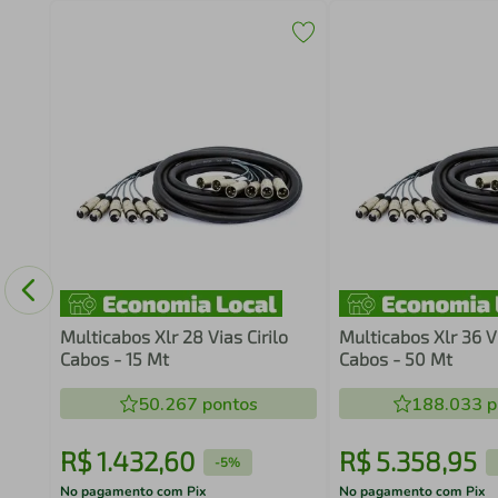
os
Multicabos Xlr 28 Vias Cirilo
Multicabos Xlr 36 Vi
Cabos - 15 Mt
Cabos - 50 Mt
50.267
pontos
188.033
p
R$
1
.
432
,
60
R$
5
.
358
,
95
-
5%
No pagamento com Pix
No pagamento com Pix