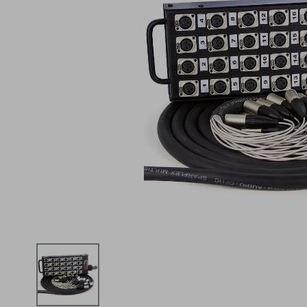
iphone
5
º