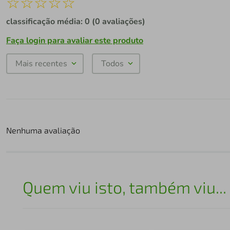
☆
☆
☆
☆
☆
classificação média: 0
(0 avaliações)
Faça login para avaliar este produto
Mais recentes
Todos
Nenhuma avaliação
Quem viu isto, também viu...