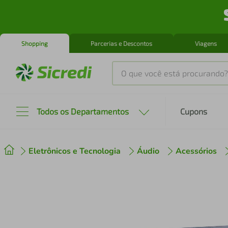
Shopping
Parcerias e Descontos
Viagens
O que você está procurando?
Produtos mais buscados
Todos os Departamentos
Cupons
tenis
1
º
Eletrônicos e Tecnologia
Áudio
Acessórios
cafeteira
2
º
perfume
3
º
air fryer
4
º