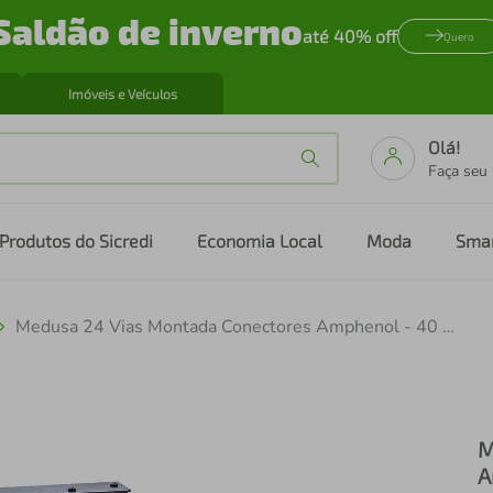
Saldão de inverno
até 40% off
Quero
Imóveis e Veículos
Olá!
Faça seu
Produtos do Sicredi
Economia Local
Moda
Sma
Medusa 24 Vias Montada Conectores Amphenol - 40 Mt
M
A