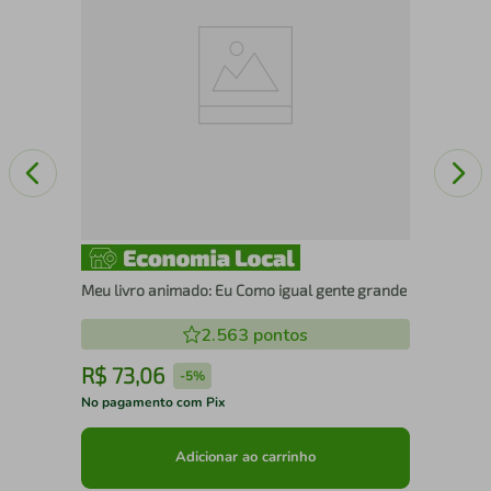
Meu livro animado: Eu Como igual gente grande
2.563
pontos
R$
73
,
06
R
-
5%
No pagamento com Pix
No 
Adicionar ao carrinho