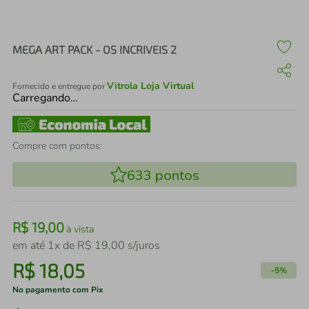
air fryer
4
º
iphone
5
º
MEGA ART PACK - OS INCRIVEIS 2
Vitrola Loja Virtual
Fornecido e entregue por
Carregando…
Compre com pontos:
633
pontos
R$
19
,
00
à vista
em até
1
x de
R$
19
,
00
s/juros
R$
18
,
05
-
5%
No pagamento com Pix