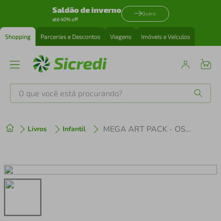
Saldão de inverno
Quero
até 40% off
Shopping
Parcerias e Descontos
Viagens
Imóveis e Veículos
O que você está procurando?
Produtos mais buscados
MEGA ART PACK - OS INCRIVEIS 2
Livros
Infantil
tenis
1
º
cafeteira
2
º
perfume
3
º